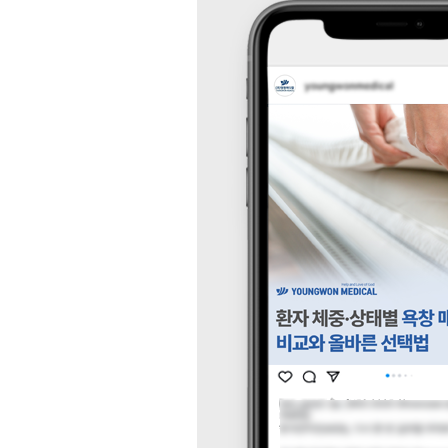
등
다
양
한
온
라
인
마
케
팅
서
비
스
를
통
합
적
으
로
제
공
합
니
다.
데
이
터
기
반
의