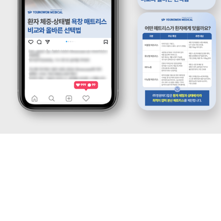
케
략
팅,
을
SNS
제
마
안
케
하
팅,
는
인
디
플
지
루
털
언
마
서
케
마
팅
케
전
팅,
문
검
기
색
업
광
입
고
니
운
다.
영
블
까
로
지
그
통
마
합
케
서
팅,
비
SNS
스
마
를
케
제
팅,
공
인