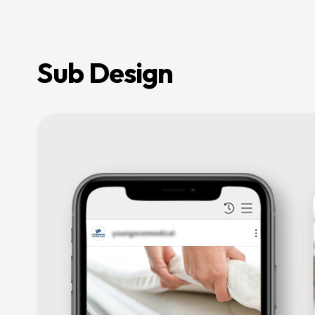
전
환
율
개
선
및
Sub Design
매
출
성
장
을
지
원
하
며,
기
업
의
경
쟁
력
강
화
를
위
한
맞
춤
형
마