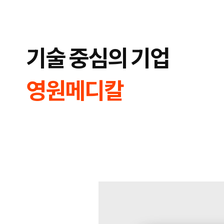
합
플
니
루
다.
언
서
마
케
기술 중심의 기업
팅,
키
워
드
광
영원메디칼
고,
디
스
플
레
이
광
고,
언
론
홍
보,
바
이
럴
영
상
제
작