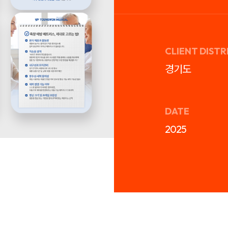
CLIENT DISTR
경기도
DATE
2025