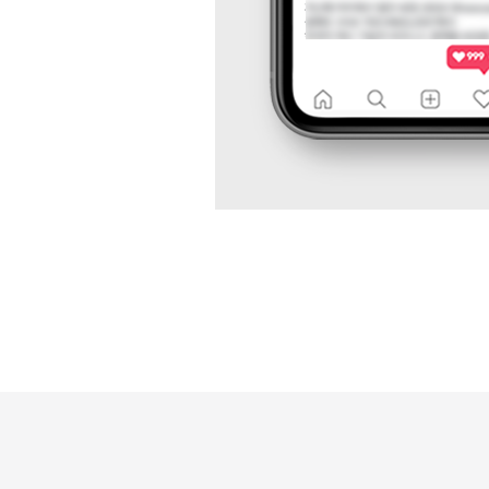
성
과
분
석
과
지
속
적
인
최
적
화
를
통
해
브
랜
드
인
지
도
향
상,
고
객
유
입
확
대,