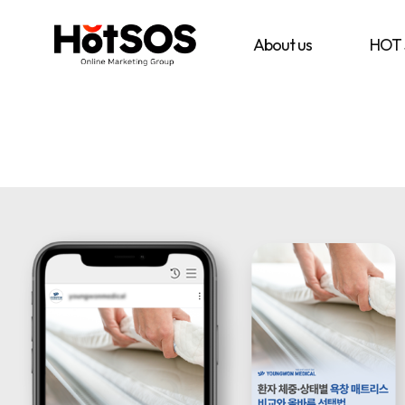
B2B
기
핫
마
업
소
케
맞
스
About us
HOT
팅
춤
마
전
형
케
문
B2B
팅
대
마
은
행
케
기
사
팅
업
핫
전
의
소
략
목
스
과
표
마
디
와
케
지
시
팅,
털
장
데
마
환
이
케
경
터
팅
을
기
솔
분
반
루
석
디
션
하
지
을
여
털
기
최
마
반
적
케
으
의
팅
로
B2B
솔
블
마
루
로
케
션
그
팅
마
전