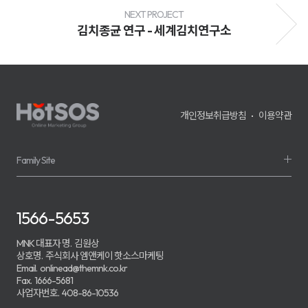
전
환
NEXT PROJECT
율
김치종균 연구 - 세계김치연구소
개
선
및
매
출
성
장
을
지
개인정보취급방침
이용약관
원
하
며,
기
Family Site
업
의
경
쟁
력
1566-5653
강
화
를
MNK 대표자 명.
김원상
위
상호명.
주식회사 엠앤케이 핫소스마케팅
한
Email.
onlinead@themnk.co.kr
맞
춤
Fax.
1666-5681
형
사업자번호.
408-86-10536
마