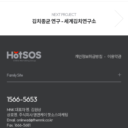
전
환
율
개
NEXT PROJECT
선
김치종균 연구 - 세계김치연구소
및
매
출
성
장
을
지
원
하
개인정보취급방침
이용약관
며,
기
업
의
Family Site
경
쟁
력
강
화
1566-5653
를
위
한
MNK 대표자 명.
김원상
맞
상호명.
주식회사 엠앤케이 핫소스마케팅
춤
Email.
onlinead@themnk.co.kr
형
마
Fax.
1666-5681