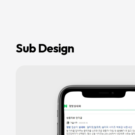
전
환
율
개
선
및
매
출
성
장
Sub Design
을
지
원
하
며,
기
업
의
경
쟁
력
강
화
를
위
한
맞
춤
형
마