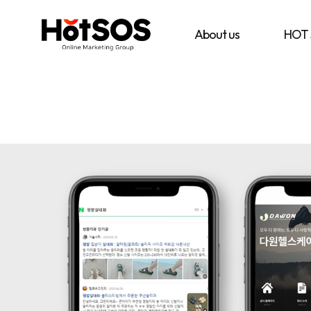
B2B
기
핫
마
업
소
케
맞
스
About us
HOT
팅
춤
마
전
형
케
문
B2B
팅
대
마
은
행
케
기
사
팅
업
핫
전
의
소
략
목
스
과
표
마
디
와
케
지
시
팅,
털
장
데
마
환
이
케
경
터
팅
을
기
솔
분
반
루
석
디
션
하
지
을
여
털
기
최
마
반
적
케
으
의
팅
로
B2B
솔
블
마
루
로
케
션
그
팅
마
전