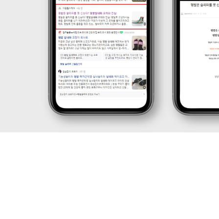
케
략
팅,
을
SNS
제
마
안
케
하
팅,
는
인
디
플
지
루
털
언
마
서
케
마
팅
케
전
팅,
문
검
기
색
업
광
입
고
니
운
다.
영
블
까
로
지
그
통
마
합
케
서
팅,
비
SNS
스
마
를
케
제
팅,
공
인