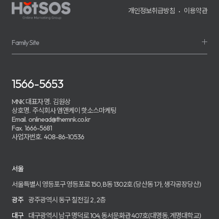
개인정보취급방침
이용약관
Family Site
1566-5653
MNK 대표자 명.
김원상
상호명.
주식회사 엠앤케이 핫소스마케팅
Email.
onlinead@themnk.co.kr
Fax.
1666-5681
사업자번호.
408-86-10536
서울
서울특별시 영등포구 영등포로 150, B동 1302호 (당산동 1가, 생각공장당산)
광주
광주광역시 동구 칠전길 2 , 2층
대구
대구광역시 남구 명덕로 104, 동서문화관 407호(대명동, 계명대학교)