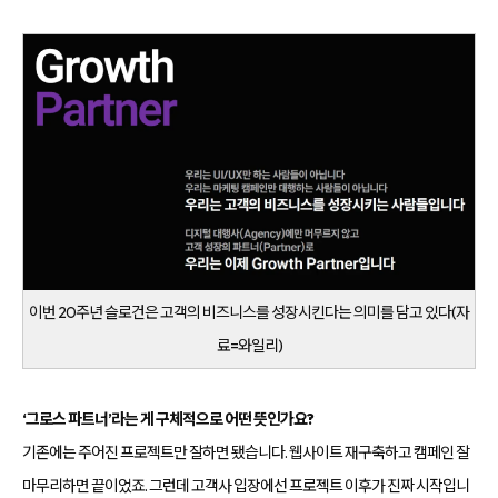
케
팅
솔
루
션
을
제
공
합
니
다.
이번 20주년 슬로건은 고객의 비즈니스를 성장시킨다는 의미를 담고 있다(자
료=와일리)
‘그로스 파트너’라는 게 구체적으로 어떤 뜻인가요?
기존에는 주어진 프로젝트만 잘하면 됐습니다. 웹사이트 재구축하고 캠페인 잘
마무리하면 끝이었죠. 그런데 고객사 입장에선 프로젝트 이후가 진짜 시작입니