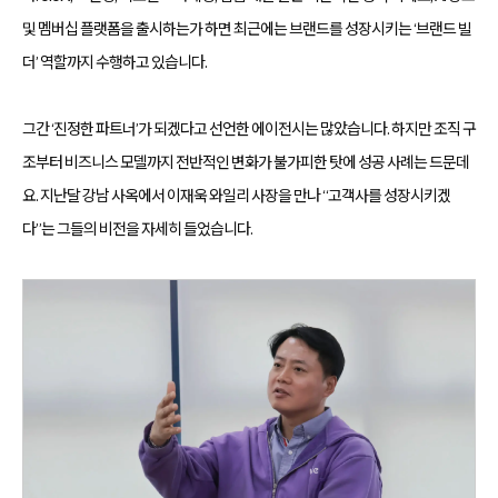
성
및 멤버십 플랫폼을 출시하는가 하면 최근에는 브랜드를 성장시키는 ‘브랜드 빌
과
분
더’ 역할까지 수행하고 있습니다.
석
과
지
속
그간 ‘진정한 파트너’가 되겠다고 선언한 에이전시는 많았습니다. 하지만 조직 구
적
인
조부터 비즈니스 모델까지 전반적인 변화가 불가피한 탓에 성공 사례는 드문데
최
적
요. 지난달 강남 사옥에서 이재욱 와일리 사장을 만나 “고객사를 성장시키겠
화
를
다”는 그들의 비전을 자세히 들었습니다.
통
해
브
랜
드
인
지
도
향
상,
고
객
유
입
확
대,