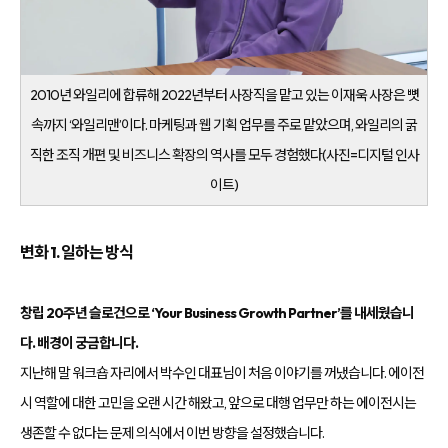
전
환
율
개
선
및
매
2010년 와일리에 합류해 2022년부터 사장직을 맡고 있는 이재욱 사장은 뼛
출
성
속까지 ‘와일리맨’이다. 마케팅과 웹 기획 업무를 주로 맡았으며, 와일리의 굵
장
을
직한 조직 개편 및 비즈니스 확장의 역사를 모두 경험했다(사진=디지털 인사
지
원
이트)
하
며,
기
업
변화 1. 일하는 방식
의
경
쟁
력
창립 20주년 슬로건으로 ‘Your Business Growth Partner’를 내세웠습니
강
화
다. 배경이 궁금합니다.
를
위
지난해 말 워크숍 자리에서 박수인 대표님이 처음 이야기를 꺼냈습니다. 에이전
한
맞
시 역할에 대한 고민을 오랜 시간 해왔고, 앞으로 대행 업무만 하는 에이전시는
춤
형
생존할 수 없다는 문제 의식에서 이번 방향을 설정했습니다.
마