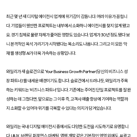
등
다
양
최근 몇 년 새 디지털 에이전시 업계에 위기감이 감돕니다. 여러 이유가 꼽힙니
한
온
다. 기업들이 웬만한 프로젝트는 내부에서 소화하니 에이전시를 찾지 않게 됐고
라
인
요. 경기 침체로 물량 자체가 줄어든 영향도 있습니다. 업계가 30년 정도 됐다 보
마
케
니 본격적인 옥석 가리기가 시작됐다는 목소리도 나옵니다. 그리고 이 모든 ‘악
팅
서
재’를 생성형 AI가 더욱 가속하는 상황입니다.
비
스
를
통
와일리가 새 슬로건으로 ‘Your Business Growth Partner(당신의 비즈니스 성
합
적
장 파트너)’를 내세운 배경이기도 합니다. 슬로건에서 드러나듯, 와일리가 주목
으
로
하는 키워드는 ‘비즈니스 파트너’입니다. 기존에는 주어진 단일 프로젝트를 잘 완
제
공
성하는 데 그쳤다면, 앞으로는 그 이후 즉, 고객사 매출 향상에 기여하는 역할까
합
니
지 소화할 수 있어야 위기를 극복할 수 있다는 의지가 담겨있습니다.
다.
데
이
터
와일리는 국내 디지털 에이전시 중에서도 다양한 도전을 시도하기로 유명합니
기
반
다. UI·UX, 브랜딩, 퍼포먼스 마케팅, 앱·웹 개발 같은 기본적인 영역 외에도, AI 광고
의