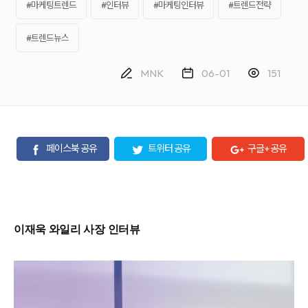
케
략
#마케팅트렌드
#인터뷰
#마케팅인터뷰
#트렌드전략
팅,
을
SNS
제
마
안
#트렌드뉴스
케
하
팅,
는
인
디
MNK
06-01
151
플
지
루
털
언
마
서
케
마
팅
케
전
팅,
문
페이스북 공유
트위터 공유
구글+ 공유
검
기
색
업
광
입
고
니
운
다.
영
블
까
로
지
그
이재욱 와일리 사장 인터뷰
통
마
합
케
서
팅,
비
SNS
스
마
를
케
제
팅,
공
인