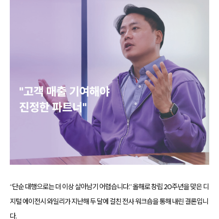
합
플
니
루
다.
언
서
마
케
팅,
키
워
드
광
고,
디
스
플
레
이
광
고,
언
론
홍
보,
바
이
“단순 대행으로는 더 이상 살아남기 어렵습니다.” 올해로 창립 20주년을 맞은 디
럴
영
지털 에이전시 와일리가 지난해 두 달에 걸친 전사 워크숍을 통해 내린 결론입니
상
제
다.
작