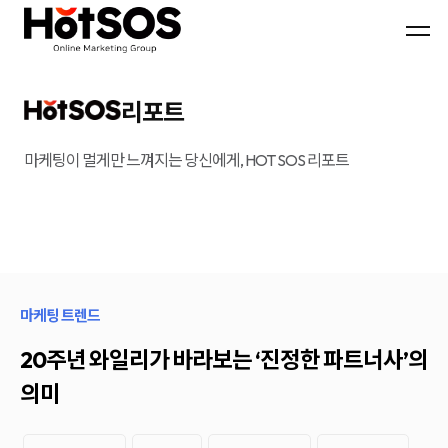
B2B
기
핫
마
업
소
케
맞
스
팅
춤
마
전
형
케
문
B2B
팅
대
마
은
리포트
행
케
기
사
팅
업
핫
전
의
소
략
목
마케팅이 멀게만 느껴지는 당신에게, HOT SOS 리포트
스
과
표
마
디
와
케
지
시
팅,
털
장
데
마
환
이
케
경
터
팅
을
기
솔
분
반
루
석
디
션
하
마케팅 트렌드
지
을
여
털
기
최
마
반
적
20주년 와일리가 바라보는 ‘진정한 파트너사’의
케
으
의
팅
로
B2B
의미
솔
블
마
루
로
케
션
그
팅
마
전