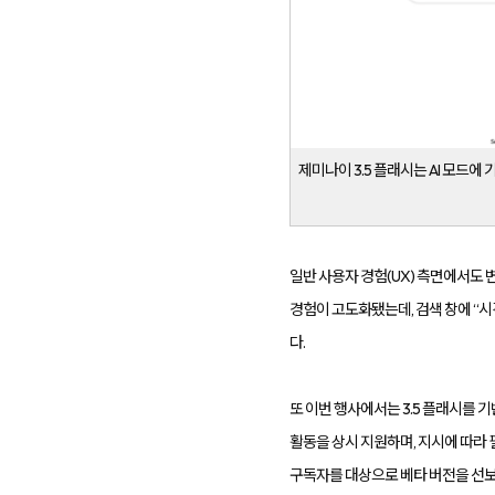
케
팅
솔
루
션
을
제
공
합
니
다.
제미나이 3.5 플래시는 AI 모드에
일반 사용자 경험(UX) 측면에서도 변화
경험이 고도화됐는데, 검색 창에 “시
다.
또 이번 행사에서는 3.5 플래시를 기
활동을 상시 지원하며, 지시에 따라 필요
구독자를 대상으로 베타 버전을 선보