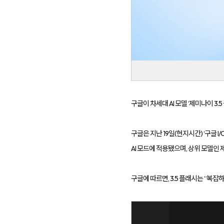
등
다
양
한
온
라
인
마
케
팅
서
비
스
구글이 차세대 AI 모델 ‘제미나이 3.
를
통
합
적
구글은 지난 19일(현지시간) ‘구글 
으
로
AI 모드에 적용됐으며, 상위 모델인 
제
공
합
니
구글에 따르면, 3.5 플래시는 “복잡하
다.
데
이
터
기
반
의