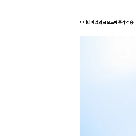
합
플
니
루
다.
언
서
마
제미나이 앱과 AI 모드에 즉각 적용
케
팅,
키
워
드
광
고,
디
스
플
레
이
광
고,
언
론
홍
보,
바
이
럴
영
상
제
작