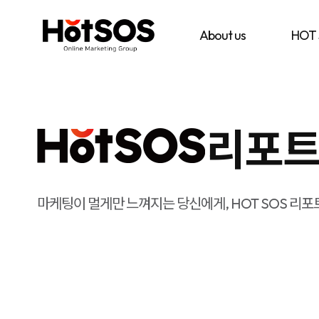
B2B
기
핫
마
업
소
케
맞
스
About us
HOT
팅
춤
마
전
형
케
문
B2B
팅
대
마
은
행
케
기
사
팅
업
핫
전
의
소
략
목
스
과
표
리포
마
디
와
케
지
시
팅,
털
장
데
마
환
이
케
경
터
팅
을
기
솔
분
마케팅이 멀게만 느껴지는 당신에게, HOT SOS 리포
반
루
석
디
션
하
지
을
여
털
기
최
마
반
적
케
으
의
팅
로
B2B
솔
블
마
루
로
케
션
그
팅
마
전