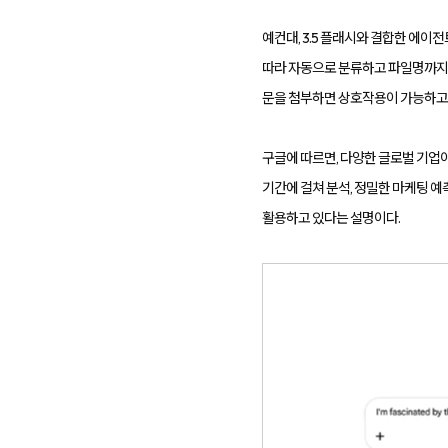
전
환
율
예컨대, 3.5 플래시와 결합한 에이
개
선
따라 자동으로 분류하고 파일명까지 변
및
매
문을 첨부하면 상호작용이 가능하고
출
성
장
을
구글에 따르면, 다양한 글로벌 기업이
지
원
기간에 걸쳐 분석, 정밀한 마케팅 예
하
며,
활용하고 있다는 설명이다.
기
업
의
경
쟁
력
강
화
를
위
한
맞
춤
형
마