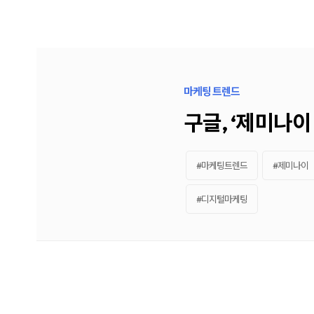
케
략
팅,
을
SNS
제
마
안
케
하
팅,
는
인
디
플
지
루
털
마케팅 트렌드
언
마
서
케
구글, ‘제미나이
마
팅
케
전
팅,
문
검
기
색
업
#마케팅트렌드
#제미나이
광
입
고
니
운
다.
#디지털마케팅
영
블
까
로
지
그
통
마
합
케
서
팅,
비
SNS
스
마
를
케
제
팅,
공
인