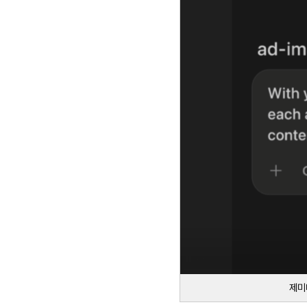
성
과
분
석
과
지
속
적
인
최
적
화
를
통
해
브
랜
드
인
지
도
향
상,
고
객
유
입
확
제미
대,