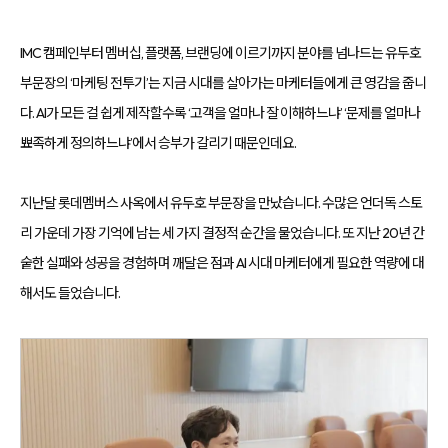
성
과
분
IMC 캠페인부터 멤버십, 플랫폼, 브랜딩에 이르기까지 분야를 넘나드는 유두호
석
과
부문장의 ‘마케팅 전투기’는 지금 시대를 살아가는 마케터들에게 큰 영감을 줍니
지
속
다. AI가 모든 걸 쉽게 제작할수록 ‘고객을 얼마나 잘 이해하느냐’ ‘문제를 얼마나
적
인
뾰족하게 정의하느냐’에서 승부가 갈리기 때문인데요.
최
적
화
를
지난달 롯데멤버스 사옥에서 유두호 부문장을 만났습니다. 수많은 언더독 스토
통
해
리 가운데 가장 기억에 남는 세 가지 결정적 순간을 물었습니다. 또 지난 20년 간
브
랜
숱한 실패와 성공을 경험하며 깨달은 점과 AI 시대 마케터에게 필요한 역량에 대
드
인
해서도 들었습니다.
지
도
향
상,
고
객
유
입
확
대,