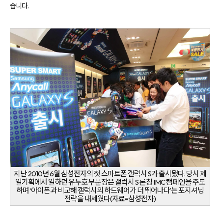
케
습니다.
팅
솔
루
션
을
제
공
합
니
다.
지난 2010년 6월 삼성전자의 첫 스마트폰 갤럭시 S가 출시됐다. 당시 제
일기획에서 일하던 유두호 부문장은 갤럭시 S 론칭 IMC 캠페인을 주도
하며 ‘아이폰과 비교해 갤럭시의 하드웨어가 더 뛰어나다’는 포지셔닝
전략을 내세웠다(자료=삼성전자)