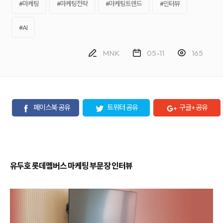
케
략
#마케팅
#마케팅전략
#마케팅트렌드
#인터뷰
팅,
을
SNS
제
마
안
#AI
케
하
팅,
는
인
디
MNK
05-11
165
플
지
루
털
언
마
서
케
마
팅
케
전
팅,
문
페이스북 공유
트위터 공유
구글+ 공유
검
기
색
업
광
입
고
니
운
다.
영
블
까
로
지
그
유두호 롯데멤버스 마케팅 부문장 인터뷰
통
마
합
케
서
팅,
비
SNS
스
마
를
케
제
팅,
공
인