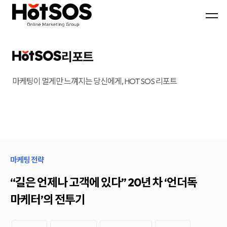
B2B
기
핫
마
업
소
케
맞
스
팅
춤
마
전
형
케
문
B2B
팅
대
마
은
리포트
행
케
기
사
팅
업
핫
전
의
소
략
목
마케팅이 멀게만 느껴지는 당신에게, HOT SOS 리포트
스
과
표
마
디
와
케
지
시
팅,
털
장
데
마
환
이
케
경
터
팅
을
기
솔
분
반
루
석
디
션
하
마케팅 전략
지
을
여
털
기
최
마
반
적
“길은 언제나 고객에 있다” 20년 차 ‘언더독
케
으
의
팅
로
B2B
마케터’의 전투기
솔
블
마
루
로
케
션
그
팅
마
전