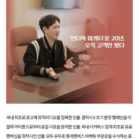
합
플
니
루
다.
언
서
마
케
팅,
키
워
드
광
고,
디
스
플
레
이
광
고,
언
론
홍
보,
바
이
국내 최초로 광고에 뮤직비디오를 접목한 인물. 갤럭시 S 초기 론칭 캠페인을 이
럴
영
끌며 아이폰으로부터 로컬 시장을 방어한 인물. 국내 이커머스 업계 최초로 유료
상
제
멤버십을 정착시킨 인물. 모두 유두호 롯데멤버스 마케팅 부문장을 수식하는 표
작