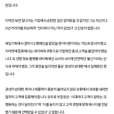
등
현입니다.
다
양
한
온
이력만 보면 잘나가는 기업에서 순탄한 길만 걸어왔을 것 같지만 그는 자신의 2
라
인
0년 커리어를 회상하며 “언더독이 아닌 적이 없었다”고 단호히 말합니다.
마
케
팅
서
제일기획에서 갤럭시 S 캠페인을 맡았을 땐 아이폰이라는 거인과 맞서야 했고,
비
스
지마켓에 합류해서는 네이버와 쿠팡으로 이탈하던 충성 고객을 붙잡아야 했습
를
통
니다. 또 성형 정보 플랫폼 바비톡에선 소비자 사이에 만연하던 ‘불신’이라는 인
합
적
식과 싸워야 했죠. 그의 표현을 빌리자면 줄곧 ‘관성의 반대편’에서 일해왔던 셈
으
로
입니다.
제
공
합
니
관성의 반대편, 특히나 제품력이 충분히 올라오지 않은 상황에서 성과를 내려면
다.
데
철저히 고객에 집중해야 합니다. 유두호 부문장은 “시대마다 고객이 원하는 것,
이
터
행동하는 것이 달라진다”며 “이를 놓치지 않고 고객 경험에 맞춰 메시지를 전달
기
반
했기 때문에 선택받을 수 있었다”고 말합니다.
의