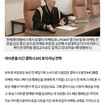
전
환
율
개
선
및
매
출
성
장
을
지
현재 롯데멤버스에서 로열티 마케팅과 L.POINT 앱 리뉴얼 등 마케팅 전
원
반을 담당 중인 유두호 마케팅 부문장. 2년 째 서강대학교 미디어 커뮤니
하
케이션 대학원 겸임교수로도 일하고 있다(자료=롯데멤버스)
며,
기
업
아이폰을 이긴 갤럭시 S의 포지셔닝 전략
의
경
쟁
력
유두호 부문장은 16년 전 제일기획 소속으로 이끌었던 갤럭시 S 론칭 IMC(통합
강
화
마케팅 커뮤니케이션) 캠페인을 생생하게 기억합니다. 당시 전 세계 스마트폰 시
를
위
장은 애플의 아이폰이 꽉 잡고 있었는데요. 그해 갤럭시 S는 시장의 예상을 뒤엎
한
맞
고 국내 스마트폰 판매량 1위를 달성하는 데 성공합니다. 해당 캠페인은 아직까
춤
형
지도 아이폰으로부터 로컬 시장을 지킨 세계 유일의 마케팅 사례로 기억되고 있
마