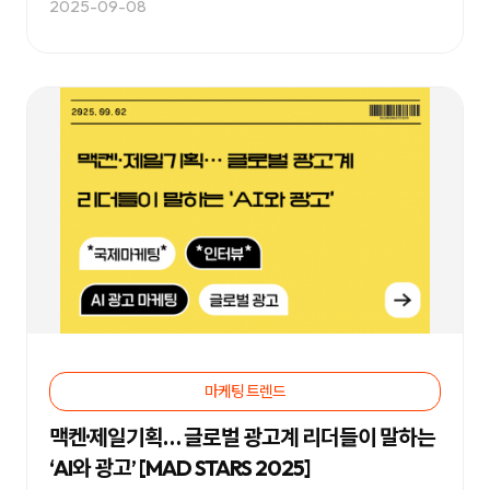
전
2025-09-08
환
율
개
선
및
매
출
성
장
을
지
원
하
며,
기
업
의
경
쟁
력
강
화
를
마케팅 트렌드
위
한
맞
맥켄·제일기획… 글로벌 광고계 리더들이 말하는
춤
형
‘AI와 광고’ [MAD STARS 2025]
마