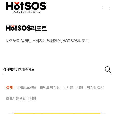
B2B
기
핫
마
업
소
케
맞
스
팅
춤
마
전
형
케
문
B2B
팅
대
마
은
리포트
행
케
기
사
팅
업
핫
전
의
소
략
목
마케팅이 멀게만 느껴지는 당신에게, HOT SOS 리포트
스
과
표
마
디
와
케
지
시
팅,
털
장
데
마
환
이
케
경
터
팅
을
기
솔
분
반
루
석
디
션
하
지
을
여
털
기
최
전체
마케팅 트렌드
콘텐츠 마케팅
디지털 마케팅
마케팅 전략
마
반
적
케
으
의
팅
로
B2B
초보자를 위한 마케팅
솔
블
마
루
로
케
션
그
팅
마
전