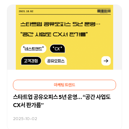
합
플
니
루
다.
언
서
마
케
팅,
키
워
드
광
고,
디
스
플
레
이
광
고,
언
마케팅 트렌드
론
홍
스타트업 공유오피스 5년 운영… “공간 사업도
보,
바
CX서 판가름”
이
럴
영
2025-10-02
상
제
작