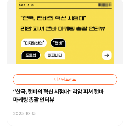
케
략
팅,
을
SNS
제
마
안
케
하
팅,
는
인
디
플
지
루
털
언
마
서
케
마
팅
케
전
팅,
문
검
기
색
업
광
입
고
니
마케팅 트렌드
운
다.
영
블
까
로
“한국, 캔바의 혁신 시험대” 리암 피셔 캔바
지
그
통
마
마케팅 총괄 인터뷰
합
케
서
팅,
비
SNS
2025-10-15
스
마
를
케
제
팅,
공
인