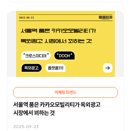
등
다
양
한
온
라
인
마
케
팅
서
비
스
를
통
합
적
으
로
제
공
마케팅 트렌드
합
니
서울역 품은 카카오모빌리티가 옥외광고
다.
데
시장에서 꾀하는 것
이
터
기
반
2025-09-23
의