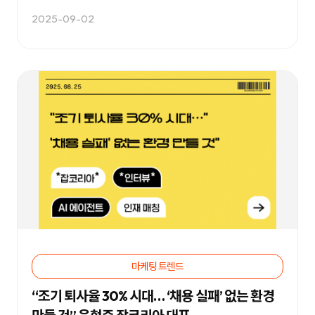
케
팅
2025-09-02
솔
루
션
을
제
공
합
니
다.
마케팅 트렌드
“조기 퇴사율 30% 시대… ‘채용 실패’ 없는 환경