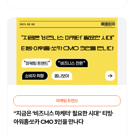
성
과
분
석
과
지
속
적
인
최
적
화
를
통
해
브
랜
드
인
지
도
향
마케팅 트렌드
상,
고
객
“지금은 ‘비즈니스 마케터’ 필요한 시대” 티빙·
유
아워홈·쏘카 CMO 3인을 만나다
입
확
대,