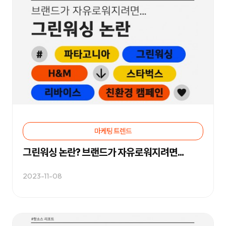
등
다
양
한
온
라
인
마
케
팅
서
비
스
를
통
합
적
마케팅 트렌드
으
로
제
그린워싱 논란? 브랜드가 자유로워지려면...
공
합
니
2023-11-08
다.
데
이
터
기
반
의