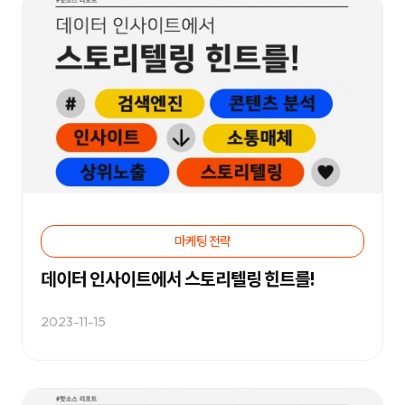
합
플
니
루
다.
언
서
마
케
팅,
키
워
드
광
고,
디
스
플
레
이
광
마케팅 전략
고,
언
데이터 인사이트에서 스토리텔링 힌트를!
론
홍
보,
바
2023-11-15
이
럴
영
상
제
작