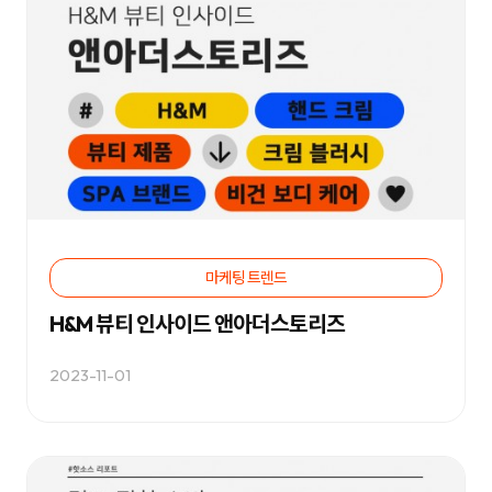
성
과
분
석
과
지
속
적
인
최
적
화
를
통
해
브
마케팅 트렌드
랜
드
인
H&M 뷰티 인사이드 앤아더스토리즈
지
도
향
2023-11-01
상,
고
객
유
입
확
대,