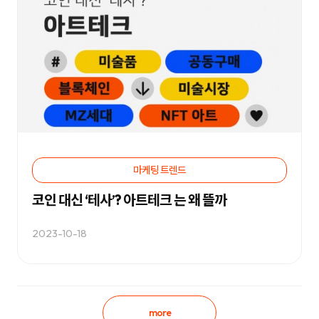
케
팅
솔
루
션
을
제
공
합
니
다.
마케팅 트렌드
코인 대신 ‘테사’? 아트테크 는 왜 뜰까
2023-10-18
more