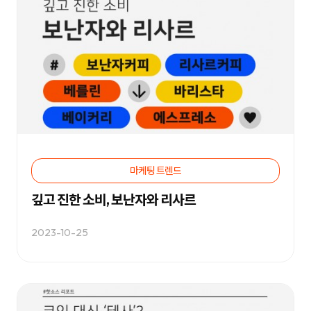
전
환
율
개
선
및
매
출
성
장
을
지
원
하
며,
기
업
마케팅 트렌드
의
경
깊고 진한 소비, 보난자와 리사르
쟁
력
강
화
2023-10-25
를
위
한
맞
춤
형
마