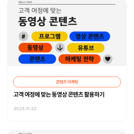
케
략
팅,
을
SNS
제
마
안
케
하
팅,
는
인
디
플
지
루
털
언
마
서
케
마
팅
케
전
팅,
문
검
기
색
업
광
입
고
니
콘텐츠 마케팅
운
다.
영
블
까
로
고객 여정에 맞는 동영상 콘텐츠 활용하기
지
그
통
마
합
케
2023-11-22
서
팅,
비
SNS
스
마
를
케
제
팅,
공
인