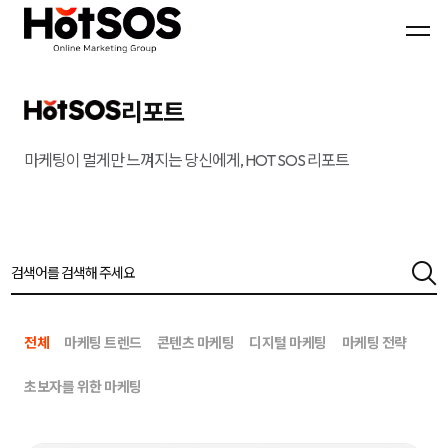
B2B
기
핫
마
업
소
케
맞
스
팅
춤
마
전
형
케
문
B2B
팅
대
마
은
리포트
행
케
기
사
팅
업
핫
전
의
소
략
목
마케팅이 멀게만 느껴지는 당신에게, HOT SOS 리포트
스
과
표
마
디
와
케
지
시
팅,
털
장
데
마
환
이
케
경
터
팅
을
기
솔
분
반
루
석
디
션
하
지
을
여
털
기
최
전체
마케팅 트렌드
콘텐츠 마케팅
디지털 마케팅
마케팅 전략
마
반
적
케
으
의
팅
로
B2B
초보자를 위한 마케팅
솔
블
마
루
로
케
션
그
팅
마
전