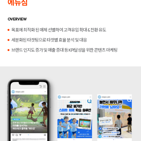
에듀짐
합
플
니
루
다.
언
서
OVERVIEW
마
케
목표에 최적화 된 매체 선별하여 고객유입 확대 & 전환 유도
팅,
키
세분화된 타겟팅으로 타겟별 효율 분석 및 대응
워
드
브랜드 인지도 증가 및 매출 증대 등 KPI달성을 위한 콘텐츠 마케팅
광
고,
디
스
플
레
이
광
고,
언
론
홍
보,
바
이
럴
영
상
제
작