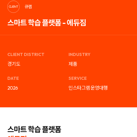
케
략
큐랩
팅,
을
CLIENT
SNS
제
마
안
스마트 학습 플랫폼 - 에듀짐
케
하
팅,
는
인
디
플
지
루
털
언
마
서
케
마
팅
CLIENT DISTRICT
INDUSTRY
케
전
팅,
문
경기도
제품
검
기
색
업
광
입
DATE
SERVICE
고
니
운
다.
2026
인스타그램 운영대행
영
블
까
로
지
그
통
마
합
케
서
팅,
비
SNS
스
마
를
케
스마트 학습 플랫폼
제
팅,
공
인