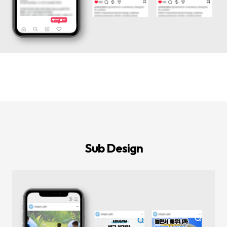
등
다
양
한
온
라
인
마
케
팅
서
비
스
를
통
합
적
으
로
Sub Design
제
공
합
니
다.
데
이
터
기
반
의