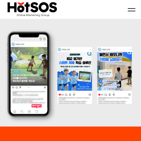
B2B
기
핫
마
업
소
케
맞
스
팅
춤
마
전
형
케
문
B2B
팅
대
마
은
행
케
기
사
팅
업
핫
전
의
소
략
목
스
과
표
마
디
와
케
지
시
팅,
털
장
데
마
환
이
케
경
터
팅
을
기
솔
분
반
루
석
디
션
하
지
을
여
털
기
최
마
반
적
케
으
의
팅
로
B2B
솔
블
마
루
로
케
션
그
팅
마
전