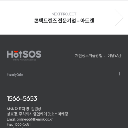
전
환
율
개
NEXT PROJECT
선
콘택트렌즈 전문기업 – 아트렌
및
매
출
성
장
을
지
원
개인정보취급방침
이용약관
하
며,
기
업
의
Family Site
경
쟁
력
강
화
1566-5653
를
위
한
MNK 대표자 명.
김원상
맞
상호명.
주식회사 엠앤케이 핫소스마케팅
춤
Email.
onlinead@themnk.co.kr
형
Fax.
1666-5681
마