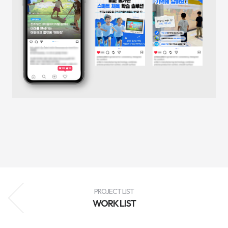
성
과
분
석
과
지
속
적
인
최
적
화
를
통
해
브
랜
드
인
지
도
향
상,
고
객
PROJECT LIST
유
WORK LIST
입
확
대,