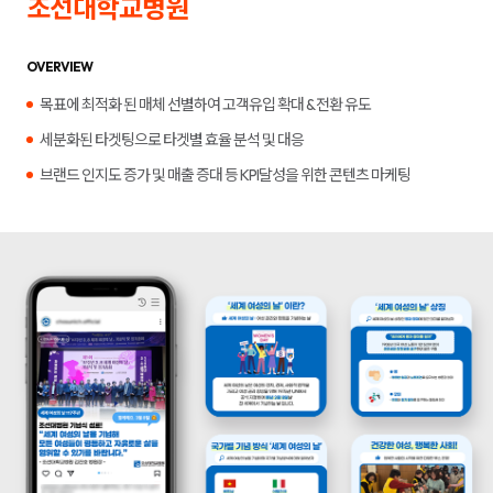
조선대학교병원
합
플
니
루
다.
언
서
OVERVIEW
마
케
목표에 최적화 된 매체 선별하여 고객유입 확대 & 전환 유도
팅,
키
세분화된 타겟팅으로 타겟별 효율 분석 및 대응
워
드
브랜드 인지도 증가 및 매출 증대 등 KPI달성을 위한 콘텐츠 마케팅
광
고,
디
스
플
레
이
광
고,
언
론
홍
보,
바
이
럴
영
상
제
작