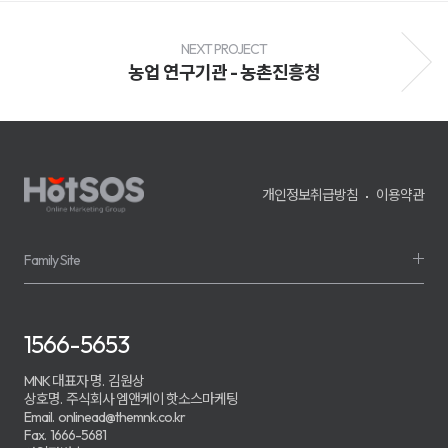
전
환
율
개
NEXT PROJECT
선
농업 연구기관 - 농촌진흥청
및
매
출
성
장
을
지
원
개인정보취급방침
이용약관
하
며,
기
업
의
Family Site
경
쟁
력
강
화
1566-5653
를
위
한
MNK 대표자 명.
김원상
맞
상호명.
주식회사 엠앤케이 핫소스마케팅
춤
Email.
onlinead@themnk.co.kr
형
Fax.
1666-5681
마