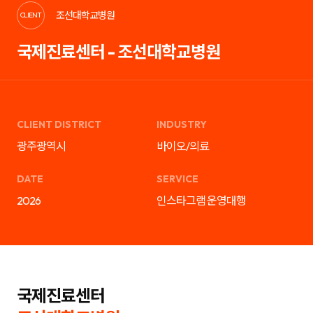
케
략
조선대학교병원
팅,
을
CLIENT
SNS
제
마
안
국제진료센터 - 조선대학교병원
케
하
팅,
는
인
디
플
지
루
털
언
마
서
케
마
팅
CLIENT DISTRICT
INDUSTRY
케
전
팅,
문
광주광역시
바이오/의료
검
기
색
업
광
입
DATE
SERVICE
고
니
운
다.
2026
인스타그램 운영대행
영
블
까
로
지
그
통
마
합
케
서
팅,
비
SNS
스
마
를
케
국제진료센터
제
팅,
공
인