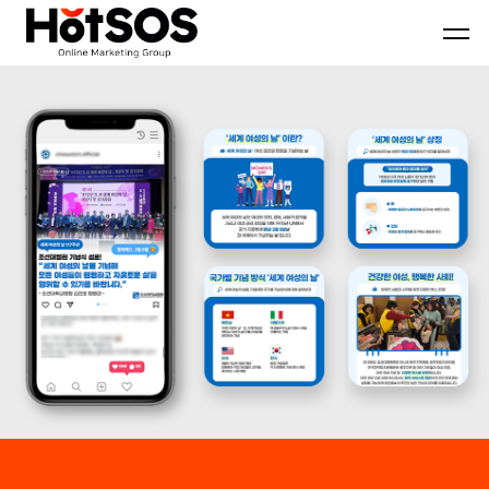
B2B
기
핫
마
업
소
케
맞
스
팅
춤
마
전
형
케
문
B2B
팅
대
마
은
행
케
기
사
팅
업
핫
전
의
소
략
목
스
과
표
마
디
와
케
지
시
팅,
털
장
데
마
환
이
케
경
터
팅
을
기
솔
분
반
루
석
디
션
하
지
을
여
털
기
최
마
반
적
케
으
의
팅
로
B2B
솔
블
마
루
로
케
션
그
팅
마
전