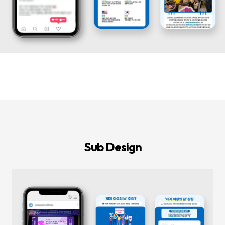
등
다
양
한
온
라
인
마
케
팅
서
비
스
를
통
합
적
으
로
Sub Design
제
공
합
니
다.
데
이
터
기
반
의