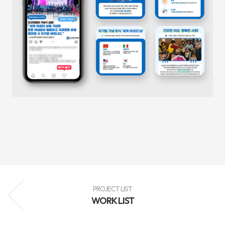
성
과
분
석
과
지
속
적
인
최
적
화
를
통
해
브
랜
드
인
지
도
향
상,
고
객
PROJECT LIST
유
WORK LIST
입
확
대,