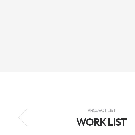
PROJECT LIST
WORK LIST