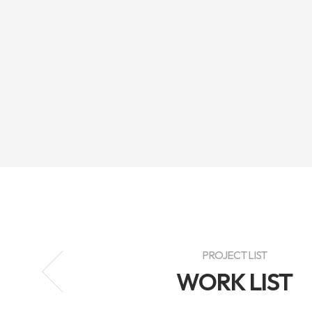
PROJECT LIST
WORK LIST