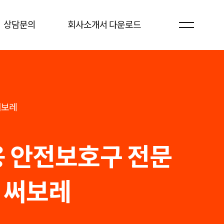
상담문의
회사소개서 다운로드
써보레
 안전보호구 전문
- 써보레