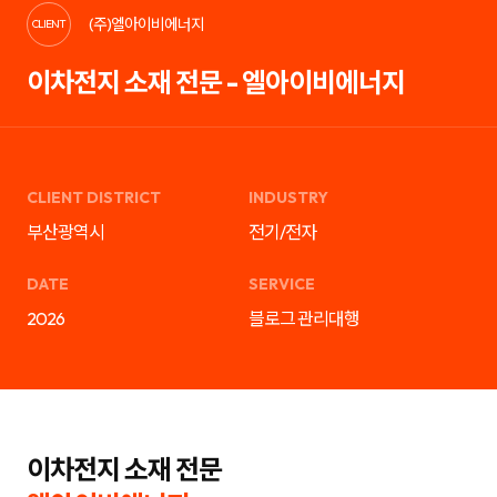
케
략
(주)엘아이비에너지
팅,
을
CLIENT
SNS
제
마
안
이차전지 소재 전문 - 엘아이비에너지
케
하
팅,
는
인
디
플
지
루
털
언
마
서
케
마
팅
CLIENT DISTRICT
INDUSTRY
케
전
팅,
문
부산광역시
전기/전자
검
기
색
업
광
입
DATE
SERVICE
고
니
운
다.
2026
블로그 관리대행
영
블
까
로
지
그
통
마
합
케
서
팅,
비
SNS
스
마
를
케
이차전지 소재 전문
제
팅,
공
인