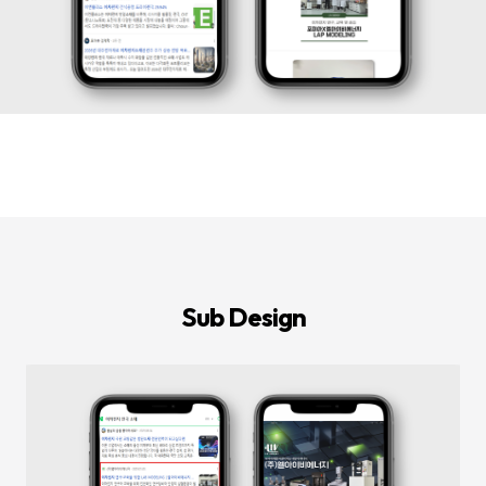
등
다
양
한
온
라
인
마
케
팅
서
비
스
를
통
합
적
으
로
Sub Design
제
공
합
니
다.
데
이
터
기
반
의