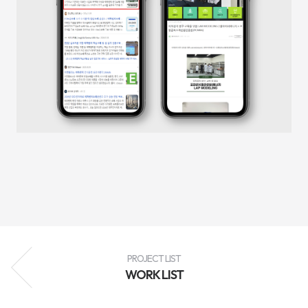
성
과
분
석
과
지
속
적
인
최
적
화
를
통
해
브
랜
드
인
지
도
향
상,
고
객
PROJECT LIST
유
WORK LIST
입
확
대,