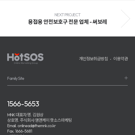
전
환
율
개
NEXT PROJECT
선
용접용 안전보호구 전문 업체 - 써보레
및
매
출
성
장
을
지
원
개인정보취급방침
이용약관
하
며,
기
업
의
Family Site
경
쟁
력
강
화
1566-5653
를
위
한
MNK 대표자 명.
김원상
맞
상호명.
주식회사 엠앤케이 핫소스마케팅
춤
Email.
onlinead@themnk.co.kr
형
Fax.
1666-5681
마