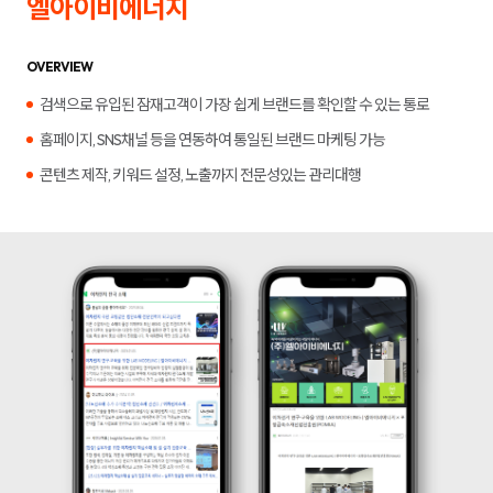
엘아이비에너지
합
플
니
루
다.
언
서
OVERVIEW
마
케
검색으로 유입된 잠재고객이 가장 쉽게 브랜드를 확인할 수 있는 통로
팅,
키
홈페이지, SNS채널 등을 연동하여 통일된 브랜드 마케팅 가능
워
드
콘텐츠 제작, 키워드 설정, 노출까지 전문성있는 관리대행
광
고,
디
스
플
레
이
광
고,
언
론
홍
보,
바
이
럴
영
상
제
작