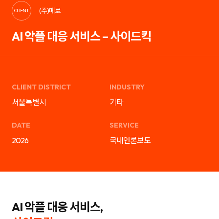
케
략
(주)메로
팅,
을
CLIENT
SNS
제
마
안
AI 악플 대응 서비스 – 사이드킥
케
하
팅,
는
인
디
플
지
루
털
언
마
서
케
마
팅
CLIENT DISTRICT
INDUSTRY
케
전
팅,
문
서울특별시
기타
검
기
색
업
광
입
DATE
SERVICE
고
니
운
다.
2026
국내언론보도
영
블
까
로
지
그
통
마
합
케
서
팅,
비
SNS
스
마
를
케
AI 악플 대응 서비스,
제
팅,
공
인