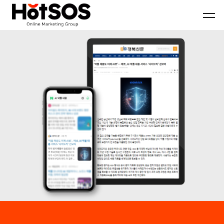
B2B
기
핫
마
업
소
케
맞
스
팅
춤
마
전
형
케
문
B2B
팅
대
마
은
행
케
기
사
팅
업
핫
전
의
소
략
목
스
과
표
마
디
와
케
지
시
팅,
털
장
데
마
환
이
케
경
터
팅
을
기
솔
분
반
루
석
디
션
하
지
을
여
털
기
최
마
반
적
케
으
의
팅
로
B2B
솔
블
마
루
로
케
션
그
팅
마
전