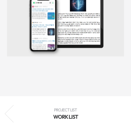
성
과
분
석
과
지
속
적
인
최
적
화
를
통
해
브
랜
드
인
지
도
향
상,
고
객
PROJECT LIST
유
WORK LIST
입
확
대,