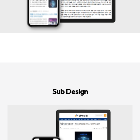
등
다
양
한
온
라
인
마
케
팅
서
비
스
를
통
합
적
으
로
Sub Design
제
공
합
니
다.
데
이
터
기
반
의