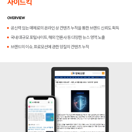
사이드킥
합
플
니
루
다.
언
서
OVERVIEW
마
케
공신력 있는 매체로의 온라인 상 컨텐츠 누적을 통한 브랜드 신뢰도 획득
팅,
키
국내 대규모 포털사이트, 해외 언론사 등 다양한 뉴스 영역 노출
워
드
브랜드의 이슈, 프로모션에 관한 양질의 컨텐츠 누적
광
고,
디
스
플
레
이
광
고,
언
론
홍
보,
바
이
럴
영
상
제
작