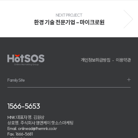
전
환
율
개
NEXT PROJECT
선
환경 기술 전문기업 – 마이크로원
및
매
출
성
장
을
지
원
개인정보취급방침
이용약관
하
며,
기
업
의
Family Site
경
쟁
력
강
화
1566-5653
를
위
한
MNK 대표자 명.
김원상
맞
상호명.
주식회사 엠앤케이 핫소스마케팅
춤
Email.
onlinead@themnk.co.kr
형
Fax.
1666-5681
마