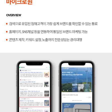
마이크로원
합
플
니
루
다.
언
서
OVERVIEW
마
케
검색으로 유입된 잠재고객이 가장 쉽게 브랜드를 확인할 수 있는 통로
팅,
키
홈페이지, SNS채널 등을 연동하여 통일된 브랜드 마케팅 가능
워
드
콘텐츠 제작, 키워드 설정, 노출까지 전문성있는 관리대행
광
고,
디
스
플
레
이
광
고,
언
론
홍
보,
바
이
럴
영
상
제
작