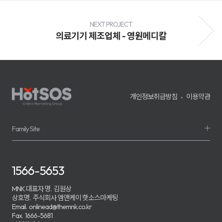
전
환
율
개
NEXT PROJECT
선
의료기기 제조업체 - 영원메디칼
및
매
출
성
장
을
지
원
개인정보취급방침
이용약관
하
며,
기
업
의
Family Site
경
쟁
력
강
화
1566-5653
를
위
한
MNK 대표자 명.
김원상
맞
상호명.
주식회사 엠앤케이 핫소스마케팅
춤
Email.
onlinead@themnk.co.kr
형
Fax.
1666-5681
마