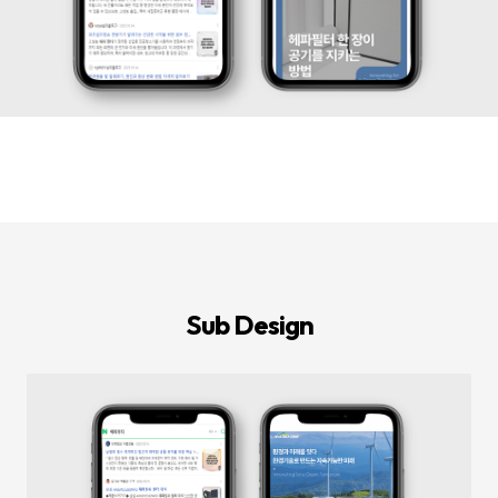
등
다
양
한
온
라
인
마
케
팅
서
비
스
를
통
합
적
으
로
Sub Design
제
공
합
니
다.
데
이
터
기
반
의