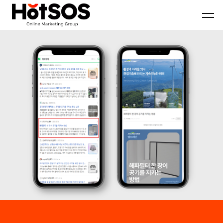
B2B
기
핫
마
업
소
케
맞
스
팅
춤
마
전
형
케
문
B2B
팅
대
마
은
행
케
기
사
팅
업
핫
전
의
소
략
목
스
과
표
마
디
와
케
지
시
팅,
털
장
데
마
환
이
케
경
터
팅
을
기
솔
분
반
루
석
디
션
하
지
을
여
털
기
최
마
반
적
케
으
의
팅
로
B2B
솔
블
마
루
로
케
션
그
팅
마
전