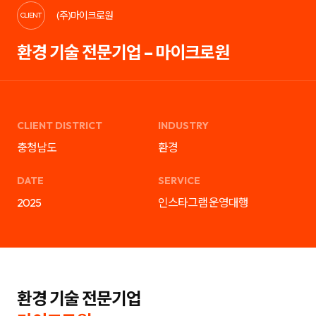
케
략
(주)마이크로원
팅,
을
CLIENT
SNS
제
마
안
환경 기술 전문기업 – 마이크로원
케
하
팅,
는
인
디
플
지
루
털
언
마
서
케
마
팅
CLIENT DISTRICT
INDUSTRY
케
전
팅,
문
충청남도
환경
검
기
색
업
광
입
DATE
SERVICE
고
니
운
다.
2025
인스타그램 운영대행
영
블
까
로
지
그
통
마
합
케
서
팅,
비
SNS
스
마
를
케
환경 기술 전문기업
제
팅,
공
인