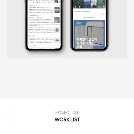
성
과
분
석
과
지
속
적
인
최
적
화
를
통
해
브
랜
드
인
지
도
향
상,
고
객
PROJECT LIST
유
WORK LIST
입
확
대,