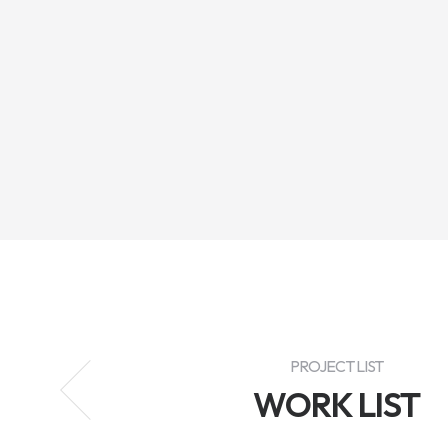
PROJECT LIST
WORK LIST