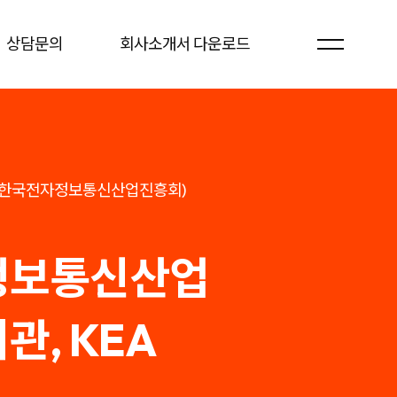
상담문의
회사소개서 다운로드
A(한국전자정보통신산업진흥회)
정보통신산업
관, KEA