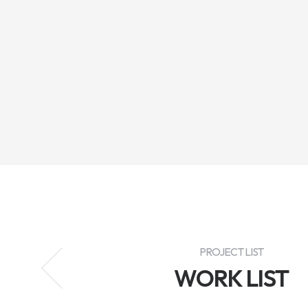
PROJECT LIST
WORK LIST