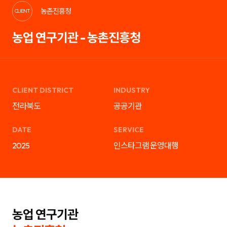
케
략
농촌진흥청
팅,
을
CLIENT
SNS
제
마
안
농업 연구기관 - 농촌진흥청
케
하
팅,
는
인
디
플
지
루
털
언
마
서
케
마
팅
CLIENT DISTRICT
INDUSTRY
케
전
팅,
문
전라북도
공공기관
검
기
색
업
광
입
DATE
SERVICE
고
니
운
다.
2025
인스타그램 운영대행
영
블
까
로
지
그
통
마
합
케
서
팅,
비
SNS
스
마
를
케
농업 연구기관
제
팅,
공
인