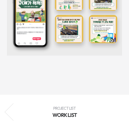
성
과
분
석
과
지
속
적
인
최
적
화
를
통
해
브
랜
드
인
지
도
향
상,
고
객
PROJECT LIST
유
WORK LIST
입
확
대,