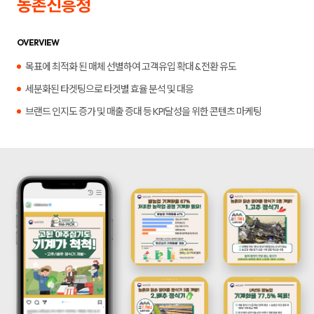
농촌진흥청
합
플
니
루
다.
언
서
OVERVIEW
마
케
목표에 최적화 된 매체 선별하여 고객유입 확대 & 전환 유도
팅,
키
세분화된 타겟팅으로 타겟별 효율 분석 및 대응
워
드
브랜드 인지도 증가 및 매출 증대 등 KPI달성을 위한 콘텐츠 마케팅
광
고,
디
스
플
레
이
광
고,
언
론
홍
보,
바
이
럴
영
상
제
작