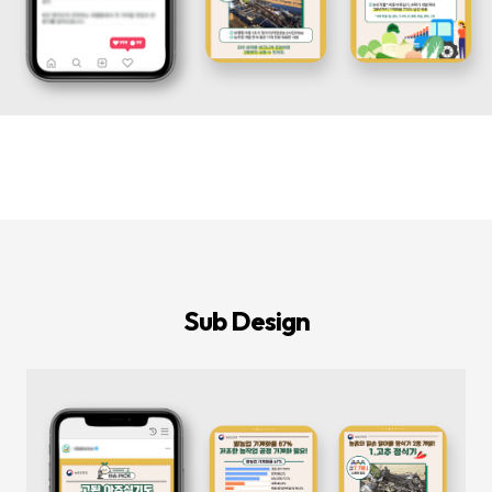
등
다
양
한
온
라
인
마
케
팅
서
비
스
를
통
합
적
으
로
Sub Design
제
공
합
니
다.
데
이
터
기
반
의