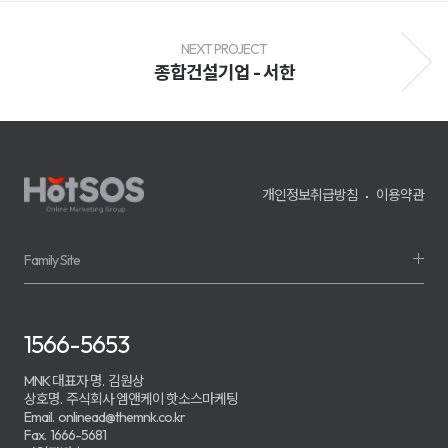
전
환
율
개
NEXT PROJECT
선
종합건설기업 - 서한
및
매
출
성
장
을
지
원
개인정보취급방침
이용약관
하
며,
기
업
의
Family Site
경
쟁
력
강
화
1566-5653
를
위
한
MNK 대표자 명.
김원상
맞
상호명.
주식회사 엠앤케이 핫소스마케팅
춤
Email.
onlinead@themnk.co.kr
형
Fax.
1666-5681
마