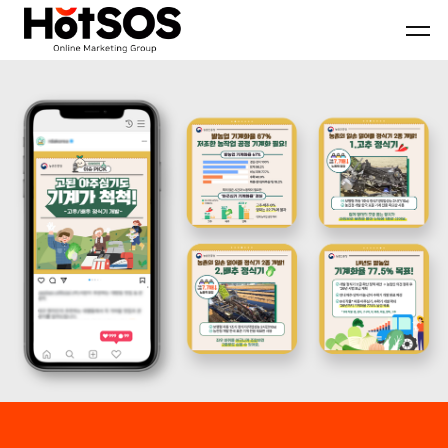
B2B
기
핫
마
업
소
케
맞
스
팅
춤
마
전
형
케
문
B2B
팅
대
마
은
행
케
기
사
팅
업
핫
전
의
소
략
목
스
과
표
마
디
와
케
지
시
팅,
털
장
데
마
환
이
케
경
터
팅
을
기
솔
분
반
루
석
디
션
하
지
을
여
털
기
최
마
반
적
케
으
의
팅
로
B2B
솔
블
마
루
로
케
션
그
팅
마
전