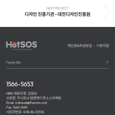
전
환
율
NEXT PROJECT
개
디자인 진흥기관 - 대전디자인진흥원
선
및
매
출
성
장
을
지
개인정보취급방침
이용약관
원
하
며,
기
업
Family Site
의
경
쟁
력
강
1566-5653
화
를
위
MNK 대표자 명.
김원상
한
상호명.
주식회사 엠앤케이 핫소스마케팅
맞
Email.
onlinead@themnk.co.kr
춤
Fax.
1666-5681
형
마
사업자번호.
408-86-10536