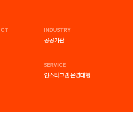
ICT
INDUSTRY
공공기관
SERVICE
인스타그램 운영대행