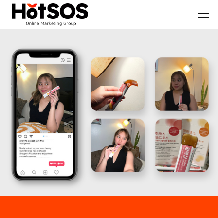
B2B
기
핫
마
업
소
케
맞
스
팅
춤
마
전
형
케
문
B2B
팅
대
마
은
행
케
기
사
팅
업
핫
전
의
소
략
목
스
과
표
마
디
와
케
지
시
팅,
털
장
데
마
환
이
케
경
터
팅
을
기
솔
분
반
루
석
디
션
하
지
을
여
털
기
최
마
반
적
케
으
의
팅
로
B2B
솔
블
마
루
로
케
션
그
팅
마
전