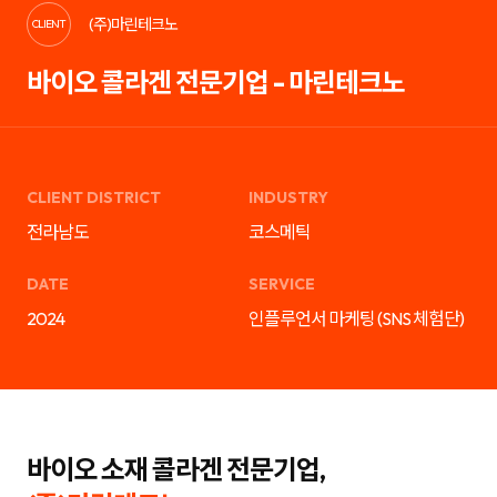
케
략
(주)마린테크노
팅,
을
CLIENT
SNS
제
마
안
바이오 콜라겐 전문기업 - 마린테크노
케
하
팅,
는
인
디
플
지
루
털
언
마
서
케
마
팅
CLIENT DISTRICT
INDUSTRY
케
전
팅,
문
전라남도
코스메틱
검
기
색
업
광
입
DATE
SERVICE
고
니
운
다.
2024
인플루언서 마케팅 (SNS 체험단)
영
블
까
로
지
그
통
마
합
케
서
팅,
비
SNS
스
마
를
케
바이오 소재 콜라겐 전문기업,
제
팅,
공
인