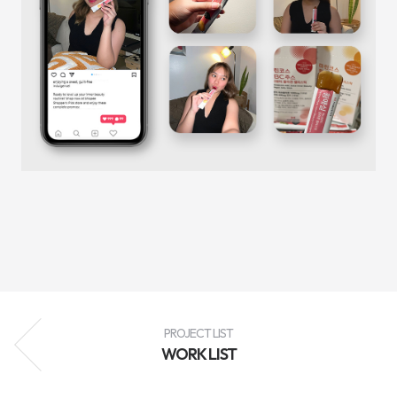
성
과
분
석
과
지
속
적
인
최
적
화
를
통
해
브
랜
드
인
지
도
향
상,
고
객
PROJECT LIST
유
WORK LIST
입
확
대,