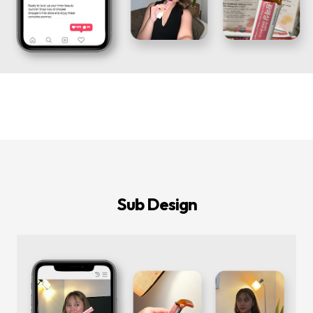
등
다
양
한
온
라
인
마
케
팅
서
비
스
를
통
합
적
으
로
Sub Design
제
공
합
니
다.
데
이
터
기
반
의