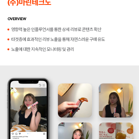
(주)마린테크노
합
플
니
루
다.
언
서
OVERVIEW
마
케
영향력 높은 인플루언서를 통한 상세 리뷰로 콘텐츠 확산
팅,
키
타겟층에 효과적인 리뷰 노출을 통해 자연스러운 구매 유도
워
드
노출에 대한 지속적인 모니터링 및 관리
광
고,
디
스
플
레
이
광
고,
언
론
홍
보,
바
이
럴
영
상
제
작