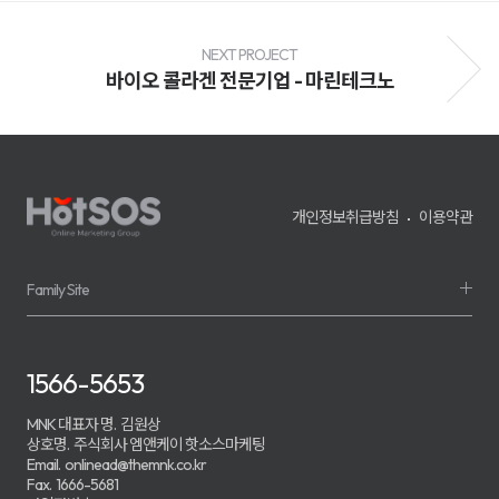
전
환
율
개
NEXT PROJECT
선
바이오 콜라겐 전문기업 - 마린테크노
및
매
출
성
장
을
지
원
개인정보취급방침
이용약관
하
며,
기
업
의
Family Site
경
쟁
력
강
화
1566-5653
를
위
한
MNK 대표자 명.
김원상
맞
상호명.
주식회사 엠앤케이 핫소스마케팅
춤
Email.
onlinead@themnk.co.kr
형
Fax.
1666-5681
마