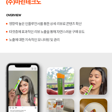
(주)마린테크노
합
플
니
루
다.
언
서
OVERVIEW
마
케
영향력 높은 인플루언서를 통한 상세 리뷰로 콘텐츠 확산
팅,
키
타겟층에 효과적인 리뷰 노출을 통해 자연스러운 구매 유도
워
드
노출에 대한 지속적인 모니터링 및 관리
광
고,
디
스
플
레
이
광
고,
언
론
홍
보,
바
이
럴
영
상
제
작