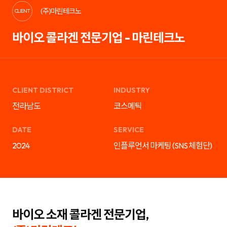
케
략
(주)마린테크노
팅,
을
CLIENT
SNS
제
마
안
바이오 콜라겐 전문기업 - 마린테크노
케
하
팅,
는
인
디
플
지
루
털
언
마
서
케
마
팅
CLIENT DISTRICT
INDUSTRY
케
전
팅,
문
전라남도
코스메틱
검
기
색
업
광
입
DATE
SERVICE
고
니
운
다.
2024
인플루언서 마케팅 (SNS 체험단)
영
블
까
로
지
그
통
마
합
케
서
팅,
비
SNS
스
마
를
케
바이오 소재 콜라겐 전문기업,
제
팅,
공
인