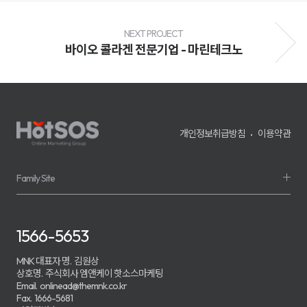
전
환
율
개
NEXT PROJECT
선
바이오 콜라겐 전문기업 - 마린테크노
및
매
출
성
장
을
지
원
개인정보취급방침
이용약관
하
며,
기
업
의
Family Site
경
쟁
력
강
화
1566-5653
를
위
한
MNK 대표자 명.
김원상
맞
상호명.
주식회사 엠앤케이 핫소스마케팅
춤
Email.
onlinead@themnk.co.kr
형
Fax.
1666-5681
마