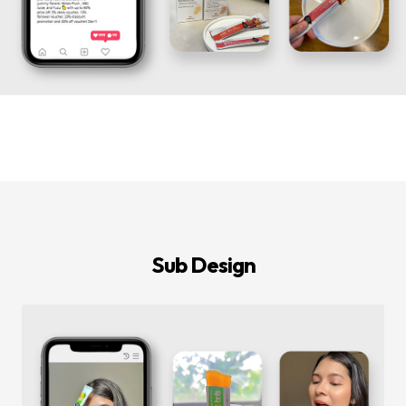
등
다
양
한
온
라
인
마
케
팅
서
비
스
를
통
합
적
으
로
Sub Design
제
공
합
니
다.
데
이
터
기
반
의