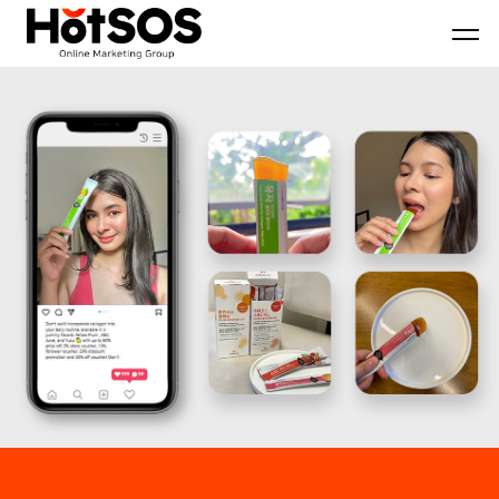
B2B
기
핫
마
업
소
케
맞
스
팅
춤
마
전
형
케
문
B2B
팅
대
마
은
행
케
기
사
팅
업
핫
전
의
소
략
목
스
과
표
마
디
와
케
지
시
팅,
털
장
데
마
환
이
케
경
터
팅
을
기
솔
분
반
루
석
디
션
하
지
을
여
털
기
최
마
반
적
케
으
의
팅
로
B2B
솔
블
마
루
로
케
션
그
팅
마
전