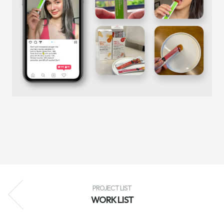
성
과
분
석
과
지
속
적
인
최
적
화
를
통
해
브
랜
드
인
지
도
향
상,
고
객
PROJECT LIST
유
WORK LIST
입
확
대,