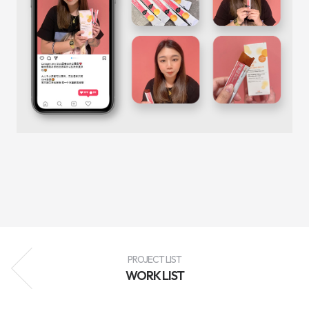
성
과
분
석
과
지
속
적
인
최
적
화
를
통
해
브
랜
드
인
지
도
향
상,
고
객
PROJECT LIST
유
WORK LIST
입
확
대,