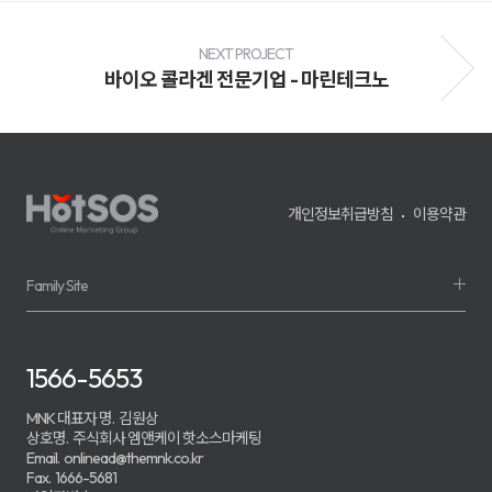
전
환
율
개
NEXT PROJECT
선
바이오 콜라겐 전문기업 - 마린테크노
및
매
출
성
장
을
지
원
개인정보취급방침
이용약관
하
며,
기
업
의
Family Site
경
쟁
력
강
화
1566-5653
를
위
한
MNK 대표자 명.
김원상
맞
상호명.
주식회사 엠앤케이 핫소스마케팅
춤
Email.
onlinead@themnk.co.kr
형
Fax.
1666-5681
마