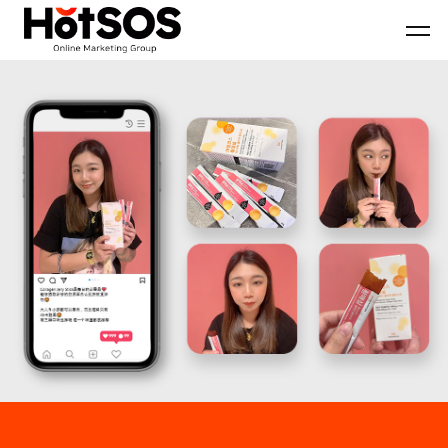
B2B
기
핫
마
업
소
케
맞
스
팅
춤
마
전
형
케
문
B2B
팅
대
마
은
행
케
기
사
팅
업
핫
전
의
소
략
목
스
과
표
마
디
와
케
지
시
팅,
털
장
데
마
환
이
케
경
터
팅
을
기
솔
분
반
루
석
디
션
하
지
을
여
털
기
최
마
반
적
케
으
의
팅
로
B2B
솔
블
마
루
로
케
션
그
팅
마
전