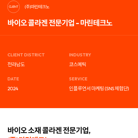
케
략
(주)마린테크노
팅,
을
CLIENT
SNS
제
마
안
바이오 콜라겐 전문기업 - 마린테크노
케
하
팅,
는
인
디
플
지
루
털
언
마
서
케
마
팅
CLIENT DISTRICT
INDUSTRY
케
전
팅,
문
전라남도
코스메틱
검
기
색
업
광
입
DATE
SERVICE
고
니
운
다.
2024
인플루언서 마케팅 (SNS 체험단)
영
블
까
로
지
그
통
마
합
케
서
팅,
비
SNS
스
마
를
케
바이오 소재 콜라겐 전문기업,
제
팅,
공
인