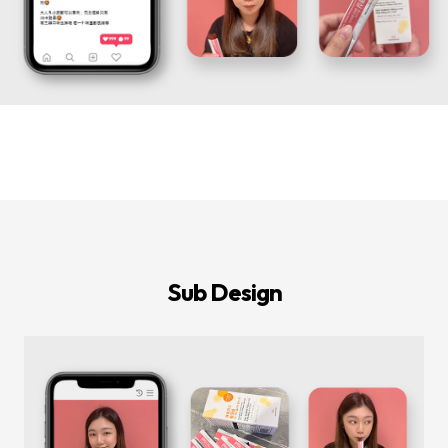
등
다
양
한
온
라
인
마
케
팅
서
비
스
를
통
합
적
으
로
Sub Design
제
공
합
니
다.
데
이
터
기
반
의