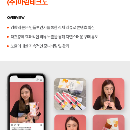
(주)마린테크노
합
플
니
루
다.
언
서
OVERVIEW
마
케
영향력 높은 인플루언서를 통한 상세 리뷰로 콘텐츠 확산
팅,
키
타겟층에 효과적인 리뷰 노출을 통해 자연스러운 구매 유도
워
드
노출에 대한 지속적인 모니터링 및 관리
광
고,
디
스
플
레
이
광
고,
언
론
홍
보,
바
이
럴
영
상
제
작