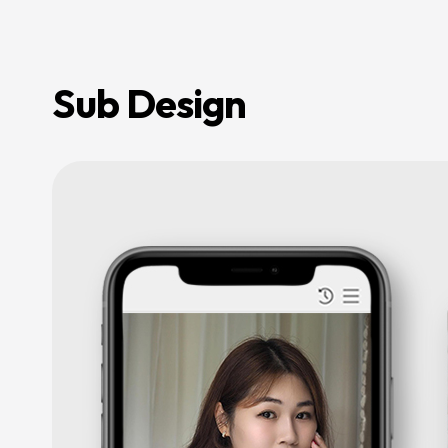
전
환
율
개
선
및
Sub Design
매
출
성
장
을
지
원
하
며,
기
업
의
경
쟁
력
강
화
를
위
한
맞
춤
형
마