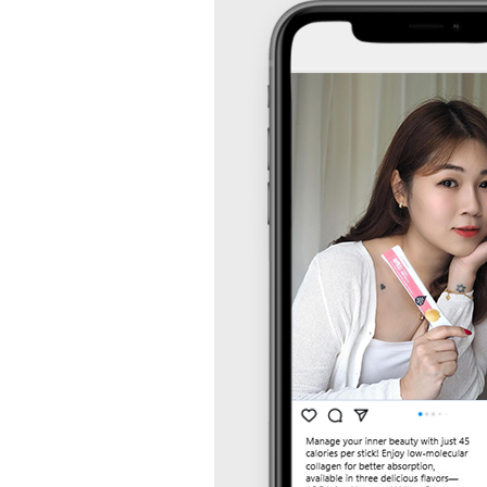
등
다
양
한
온
라
인
마
케
팅
서
비
스
를
통
합
적
으
로
제
공
합
니
다.
데
이
터
기
반
의