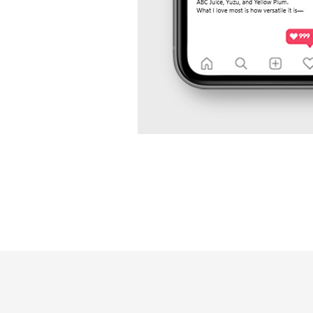
성
과
분
석
과
지
속
적
인
최
적
화
를
통
해
브
랜
드
인
지
도
향
상,
고
객
유
입
확
대,