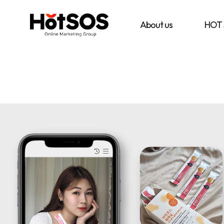
B2B
기
핫
마
업
소
케
맞
스
About us
HOT
팅
춤
마
전
형
케
문
B2B
팅
대
마
은
행
케
기
사
팅
업
핫
전
의
소
략
목
스
과
표
마
디
와
케
지
시
팅,
털
장
데
마
환
이
케
경
터
팅
을
기
솔
분
반
루
석
디
션
하
지
을
여
털
기
최
마
반
적
케
으
의
팅
로
B2B
솔
블
마
루
로
케
션
그
팅
마
전