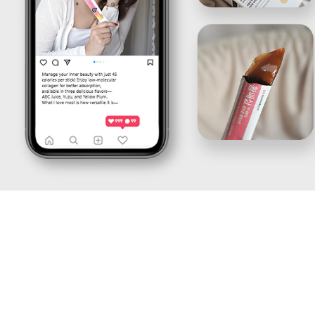
케
략
팅,
을
SNS
제
마
안
케
하
팅,
는
인
디
플
지
루
털
언
마
서
케
마
팅
케
전
팅,
문
검
기
색
업
광
입
고
니
운
다.
영
블
까
로
지
그
통
마
합
케
서
팅,
비
SNS
스
마
를
케
제
팅,
공
인