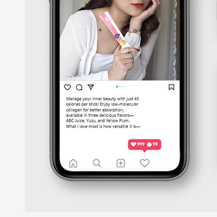
케
팅
솔
루
션
을
제
공
합
니
다.