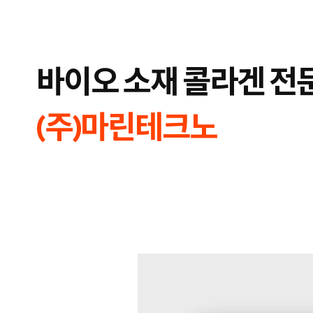
합
플
니
루
다.
언
서
마
케
바이오 소재 콜라겐 전
팅,
키
워
드
광
(주)마린테크노
고,
디
스
플
레
이
광
고,
언
론
홍
보,
바
이
럴
영
상
제
작