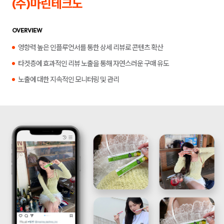
(주)마린테크노
합
플
니
루
다.
언
서
OVERVIEW
마
케
영향력 높은 인플루언서를 통한 상세 리뷰로 콘텐츠 확산
팅,
키
타겟층에 효과적인 리뷰 노출을 통해 자연스러운 구매 유도
워
드
노출에 대한 지속적인 모니터링 및 관리
광
고,
디
스
플
레
이
광
고,
언
론
홍
보,
바
이
럴
영
상
제
작