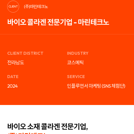
케
략
(주)마린테크노
팅,
을
CLIENT
SNS
제
마
안
바이오 콜라겐 전문기업 - 마린테크노
케
하
팅,
는
인
디
플
지
루
털
언
마
서
케
마
팅
CLIENT DISTRICT
INDUSTRY
케
전
팅,
문
전라남도
코스메틱
검
기
색
업
광
입
DATE
SERVICE
고
니
운
다.
2024
인플루언서 마케팅 (SNS 체험단)
영
블
까
로
지
그
통
마
합
케
서
팅,
비
SNS
스
마
를
케
바이오 소재 콜라겐 전문기업,
제
팅,
공
인