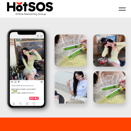
B2B
기
핫
마
업
소
케
맞
스
팅
춤
마
전
형
케
문
B2B
팅
대
마
은
행
케
기
사
팅
업
핫
전
의
소
략
목
스
과
표
마
디
와
케
지
시
팅,
털
장
데
마
환
이
케
경
터
팅
을
기
솔
분
반
루
석
디
션
하
지
을
여
털
기
최
마
반
적
케
으
의
팅
로
B2B
솔
블
마
루
로
케
션
그
팅
마
전