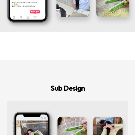
등
다
양
한
온
라
인
마
케
팅
서
비
스
를
통
합
적
으
로
Sub Design
제
공
합
니
다.
데
이
터
기
반
의