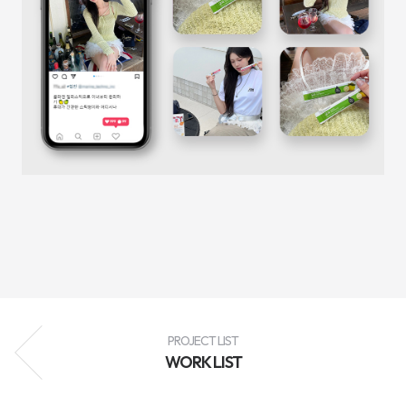
성
과
분
석
과
지
속
적
인
최
적
화
를
통
해
브
랜
드
인
지
도
향
상,
고
객
PROJECT LIST
유
WORK LIST
입
확
대,