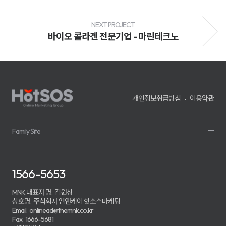
전
환
율
개
NEXT PROJECT
선
바이오 콜라겐 전문기업 - 마린테크노
및
매
출
성
장
을
지
원
개인정보취급방침
이용약관
하
며,
기
업
의
Family Site
경
쟁
력
강
화
1566-5653
를
위
한
MNK 대표자 명.
김원상
맞
상호명.
주식회사 엠앤케이 핫소스마케팅
춤
Email.
onlinead@themnk.co.kr
형
Fax.
1666-5681
마