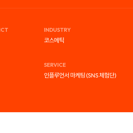
ICT
INDUSTRY
코스메틱
SERVICE
인플루언서 마케팅 (SNS 체험단)