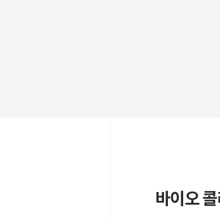
바이오 콜