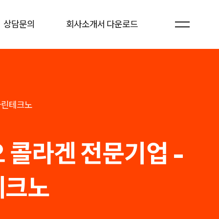
상담문의
회사소개서 다운로드
)마린테크노
 콜라겐 전문기업 -
테크노