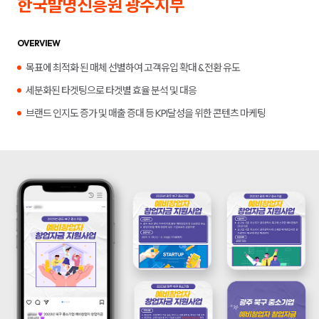
한국발명진흥원 광주지부
합
플
니
루
다.
언
서
OVERVIEW
마
케
목표에 최적화 된 매체 선별하여 고객유입 확대 & 전환 유도
팅,
키
세분화된 타겟팅으로 타겟별 효율 분석 및 대응
워
드
브랜드 인지도 증가 및 매출 증대 등 KPI달성을 위한 콘텐츠 마케팅
광
고,
디
스
플
레
이
광
고,
언
론
홍
보,
바
이
럴
영
상
제
작