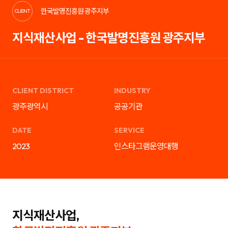
케
략
한국발명진흥원 광주지부
팅,
을
CLIENT
SNS
제
마
안
지식재산사업 - 한국발명진흥원 광주지부
케
하
팅,
는
인
디
플
지
루
털
언
마
서
케
마
팅
CLIENT DISTRICT
INDUSTRY
케
전
팅,
문
광주광역시
공공기관
검
기
색
업
광
입
DATE
SERVICE
고
니
운
다.
2023
인스타그램운영대행
영
블
까
로
지
그
통
마
합
케
서
팅,
비
SNS
스
마
를
케
지식재산사업,
제
팅,
공
인