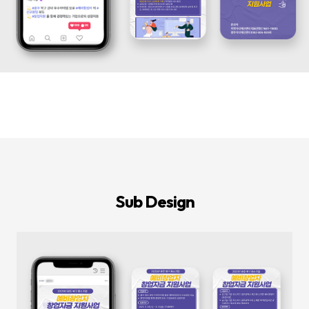
등
다
양
한
온
라
인
마
케
팅
서
비
스
를
통
합
적
으
로
Sub Design
제
공
합
니
다.
데
이
터
기
반
의