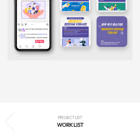
성
과
분
석
과
지
속
적
인
최
적
화
를
통
해
브
랜
드
인
지
도
향
상,
고
객
PROJECT LIST
유
WORK LIST
입
확
대,