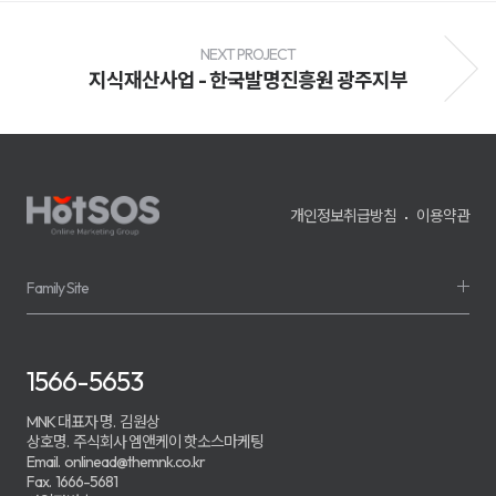
전
환
율
개
NEXT PROJECT
선
지식재산사업 - 한국발명진흥원 광주지부
및
매
출
성
장
을
지
원
개인정보취급방침
이용약관
하
며,
기
업
의
Family Site
경
쟁
력
강
화
1566-5653
를
위
한
MNK 대표자 명.
김원상
맞
상호명.
주식회사 엠앤케이 핫소스마케팅
춤
Email.
onlinead@themnk.co.kr
형
Fax.
1666-5681
마