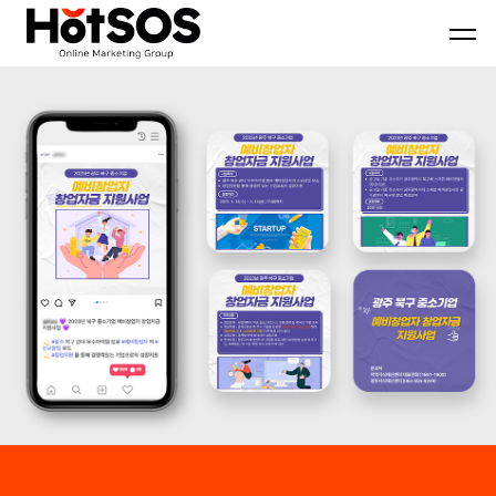
B2B
기
핫
마
업
소
케
맞
스
팅
춤
마
전
형
케
문
B2B
팅
대
마
은
행
케
기
사
팅
업
핫
전
의
소
략
목
스
과
표
마
디
와
케
지
시
팅,
털
장
데
마
환
이
케
경
터
팅
을
기
솔
분
반
루
석
디
션
하
지
을
여
털
기
최
마
반
적
케
으
의
팅
로
B2B
솔
블
마
루
로
케
션
그
팅
마
전