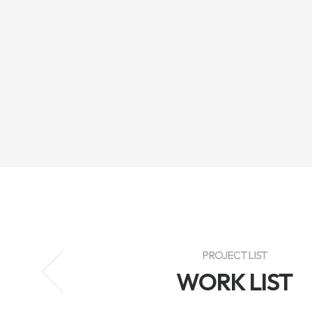
PROJECT LIST
WORK LIST