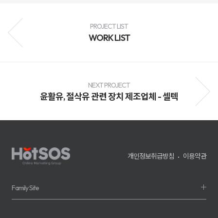
성
과
분
PROJECT LIST
석
과
WORK LIST
지
속
적
인
최
적
NEXT PROJECT
화
를
윤활유, 절삭유 관련 장치 제조업체 - 셀텍
통
해
브
랜
드
인
지
도
개인정보취급방침
이용약관
향
상,
고
객
Family Site
유
입
확
대,