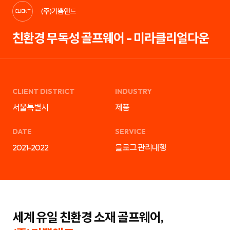
케
략
(주)기쁨앤드
팅,
을
CLIENT
SNS
제
마
안
친환경 무독성 골프웨어 - 미라클리얼다운
케
하
팅,
는
인
디
플
지
루
털
언
마
서
케
마
팅
CLIENT DISTRICT
INDUSTRY
케
전
팅,
문
서울특별시
제품
검
기
색
업
광
입
DATE
SERVICE
고
니
운
다.
2021-2022
블로그 관리대행
영
블
까
로
지
그
통
마
합
케
서
팅,
비
SNS
스
마
를
케
세계 유일 친환경 소재 골프웨어,
제
팅,
공
인