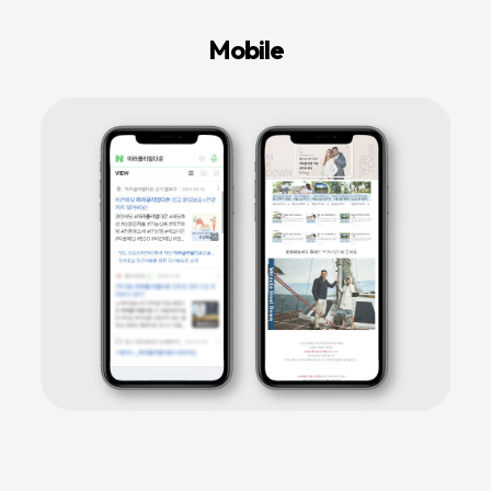
등
다
Mobile
양
한
온
라
인
마
케
팅
서
비
스
를
통
합
적
으
로
제
공
합
니
다.
데
이
터
기
반
의