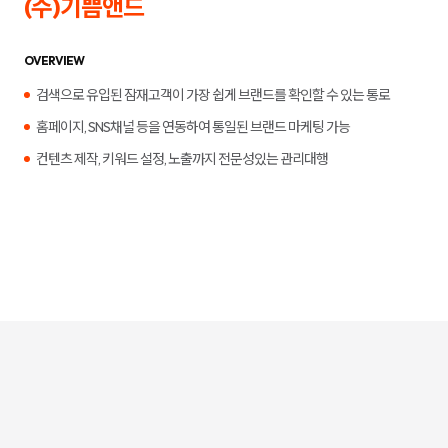
(주)기쁨앤드
합
플
니
루
다.
언
서
OVERVIEW
마
케
검색으로 유입된 잠재고객이 가장 쉽게 브랜드를 확인할 수 있는 통로
팅,
키
홈페이지, SNS채널 등을 연동하여 통일된 브랜드 마케팅 가능
워
드
컨텐츠 제작, 키워드 설정, 노출까지 전문성있는 관리대행
광
고,
디
스
플
레
이
광
고,
언
론
홍
보,
바
이
럴
영
상
제
작