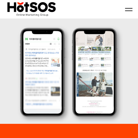
B2B
기
핫
마
업
소
케
맞
스
팅
춤
마
전
형
케
문
B2B
팅
대
마
은
행
케
기
사
팅
업
핫
전
의
소
략
목
스
과
표
마
디
와
케
지
시
팅,
털
장
데
마
환
이
케
경
터
팅
을
기
솔
분
반
루
석
디
션
하
지
을
여
털
기
최
마
반
적
케
으
의
팅
로
B2B
솔
블
마
루
로
케
션
그
팅
마
전