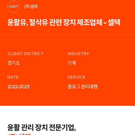
케
략
(주)셀텍
팅,
을
CLIENT
SNS
제
마
안
윤활유, 절삭유 관련 장치 제조업체 - 셀텍
케
하
팅,
는
인
디
플
지
루
털
언
마
서
케
마
팅
CLIENT DISTRICT
INDUSTRY
케
전
팅,
문
경기도
기계
검
기
색
업
광
입
DATE
SERVICE
고
니
운
다.
2022-2023
블로그 관리대행
영
블
까
로
지
그
통
마
합
케
서
팅,
비
SNS
스
마
를
케
윤활 관리 장치 전문기업,
제
팅,
공
인