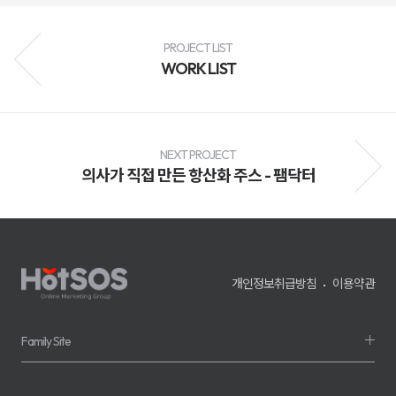
성
과
분
PROJECT LIST
석
과
WORK LIST
지
속
적
인
최
적
NEXT PROJECT
화
를
의사가 직접 만든 항산화 주스 - 팸닥터
통
해
브
랜
드
인
지
도
개인정보취급방침
이용약관
향
상,
고
객
Family Site
유
입
확
대,