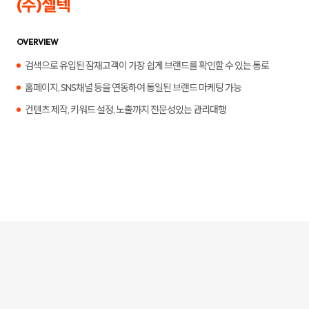
(주)셀텍
합
플
니
루
다.
언
서
OVERVIEW
마
케
검색으로 유입된 잠재고객이 가장 쉽게 브랜드를 확인할 수 있는 통로
팅,
키
홈페이지, SNS채널 등을 연동하여 통일된 브랜드 마케팅 가능
워
드
컨텐츠 제작, 키워드 설정, 노출까지 전문성있는 관리대행
광
고,
디
스
플
레
이
광
고,
언
론
홍
보,
바
이
럴
영
상
제
작