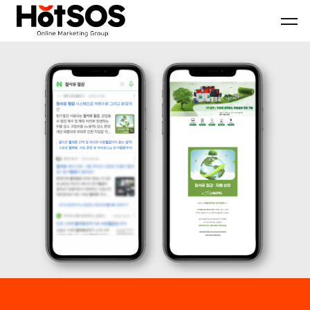
B2B
기
핫
마
업
소
케
맞
스
팅
춤
마
전
형
케
문
B2B
팅
대
마
은
행
케
기
사
팅
업
핫
전
의
소
략
목
스
과
표
마
디
와
케
지
시
팅,
털
장
데
마
환
이
케
경
터
팅
을
기
솔
분
반
루
석
디
션
하
지
을
여
털
기
최
마
반
적
케
으
의
팅
로
B2B
솔
블
마
루
로
케
션
그
팅
마
전