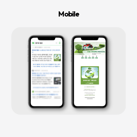
등
다
Mobile
양
한
온
라
인
마
케
팅
서
비
스
를
통
합
적
으
로
제
공
합
니
다.
데
이
터
기
반
의