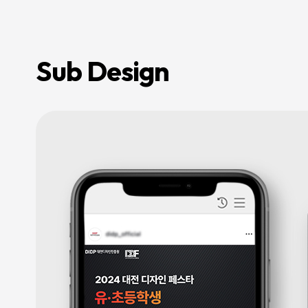
전
환
율
개
선
및
Sub Design
매
출
성
장
을
지
원
하
며,
기
업
의
경
쟁
력
강
화
를
위
한
맞
춤
형
마