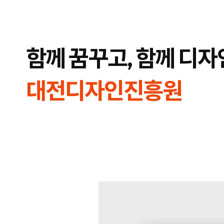
합
플
니
루
다.
언
서
마
케
함께 꿈꾸고, 함께 디자
팅,
키
워
드
광
대전디자인진흥원
고,
디
스
플
레
이
광
고,
언
론
홍
보,
바
이
럴
영
상
제
작