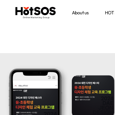
B2B
기
핫
마
업
소
케
맞
스
About us
HOT
팅
춤
마
전
형
케
문
B2B
팅
대
마
은
행
케
기
사
팅
업
핫
전
의
소
략
목
스
과
표
마
디
와
케
지
시
팅,
털
장
데
마
환
이
케
경
터
팅
을
기
솔
분
반
루
석
디
션
하
지
을
여
털
기
최
마
반
적
케
으
의
팅
로
B2B
솔
블
마
루
로
케
션
그
팅
마
전