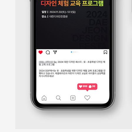
케
팅
솔
루
션
을
제
공
합
니
다.