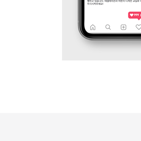
성
과
분
석
과
지
속
적
인
최
적
화
를
통
해
브
랜
드
인
지
도
향
상,
고
객
유
입
확
대,