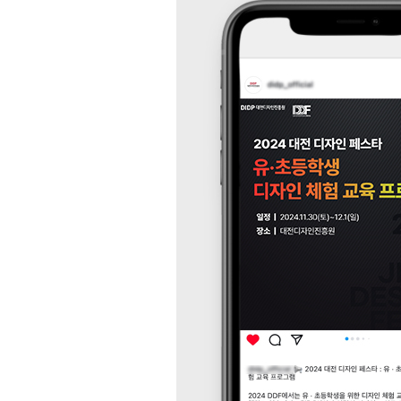
등
다
양
한
온
라
인
마
케
팅
서
비
스
를
통
합
적
으
로
제
공
합
니
다.
데
이
터
기
반
의