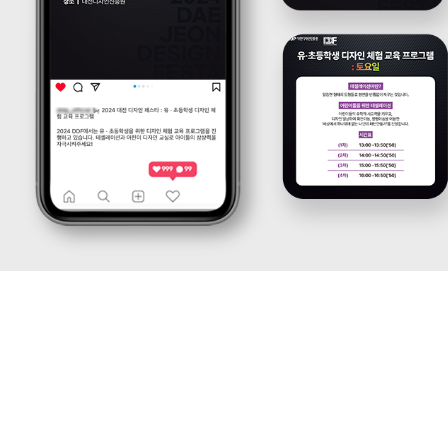
케
략
팅,
을
SNS
제
마
안
케
하
팅,
는
인
디
플
지
루
털
언
마
서
케
마
팅
케
전
팅,
문
검
기
색
업
광
입
고
니
운
다.
영
블
까
로
지
그
통
마
합
케
서
팅,
비
SNS
스
마
를
케
제
팅,
공
인