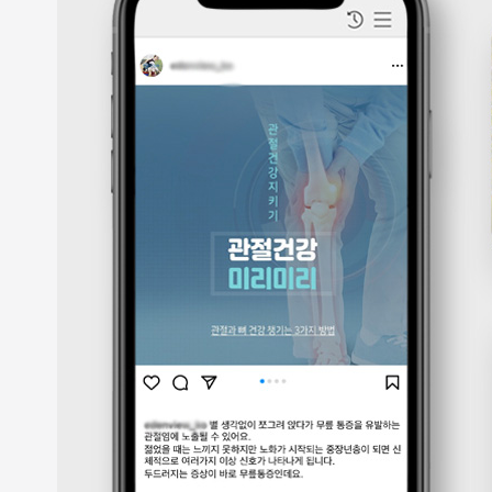
성
과
분
석
과
지
속
적
인
최
적
화
를
통
해
브
랜
드
인
지
도
향
상,
고
객
유
입
확
대,