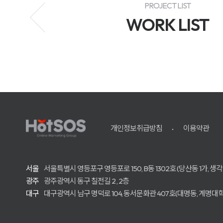
케
PROJECT LIST
팅
솔
WORK LIST
루
션
을
제
공
합
니
다.
개인정보취급방침
이용약관
서울
서울특별시 영등포구 영등포로 150, B동 1302호 (당산동 1가, 
광주
광주광역시 동구 칠전길 2 , 2층
대구
대구광역시 남구 명덕로 104, 동서문화관 407호(대명동, 계명대