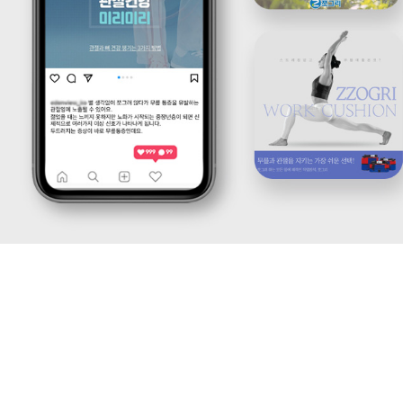
케
략
팅,
을
SNS
제
마
안
케
하
팅,
는
인
디
플
지
루
털
언
마
서
케
마
팅
케
전
팅,
문
검
기
색
업
광
입
고
니
운
다.
영
블
까
로
지
그
통
마
합
케
서
팅,
비
SNS
스
마
를
케
제
팅,
공
인