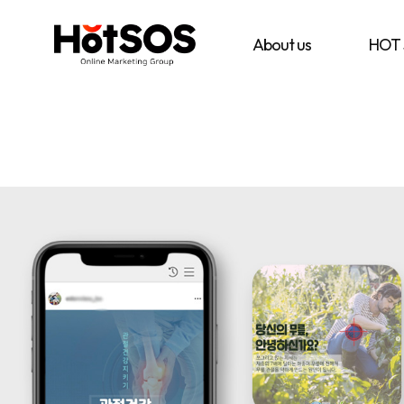
B2B
기
핫
마
업
소
케
맞
스
About us
HOT
팅
춤
마
전
형
케
문
B2B
팅
대
마
은
행
케
기
사
팅
업
핫
전
의
소
략
목
스
과
표
마
디
와
케
지
시
팅,
털
장
데
마
환
이
케
경
터
팅
을
기
솔
분
반
루
석
디
션
하
지
을
여
털
기
최
마
반
적
케
으
의
팅
로
B2B
솔
블
마
루
로
케
션
그
팅
마
전