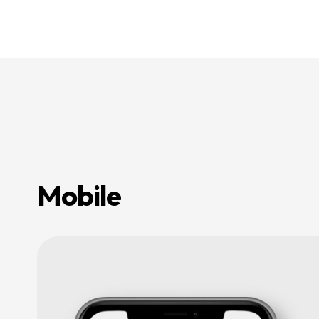
등
다
양
한
온
라
인
마
케
팅
서
비
스
를
통
합
적
Mobile
으
로
제
공
합
니
다.
데
이
터
기
반
의