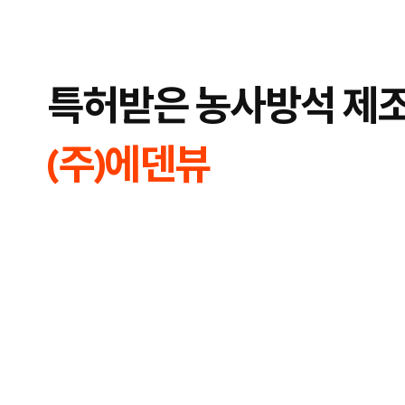
합
플
니
루
다.
언
서
마
케
특허받은 농사방석 제조
팅,
키
워
드
광
(주)에덴뷰
고,
디
스
플
레
이
광
고,
언
론
홍
보,
바
이
럴
영
상
제
작