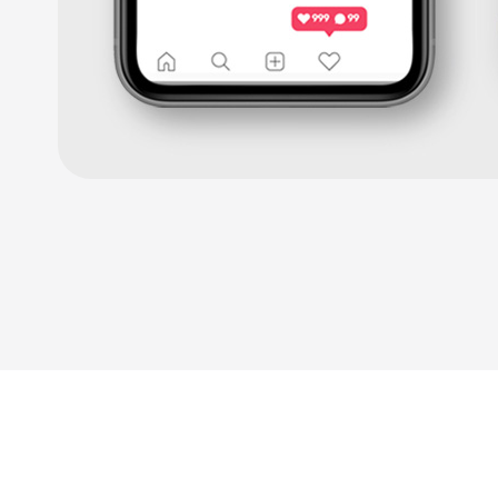
전
환
율
개
선
및
매
출
성
장
을
지
원
하
며,
기
업
의
경
쟁
력
강
화
를
위
한
맞
춤
형
마