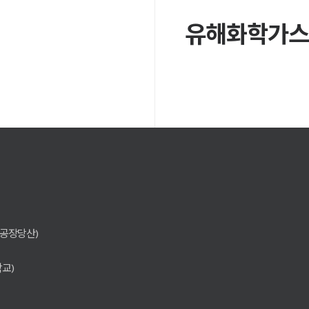
유해화학가스 
생각공장당산)
학교)