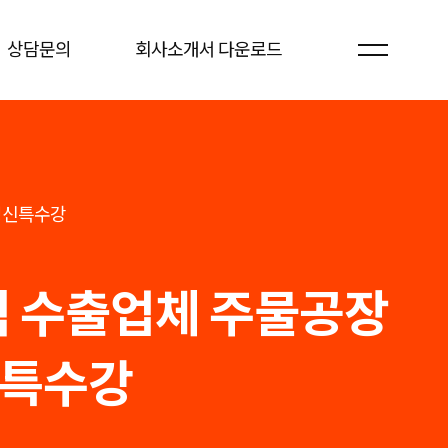
상담문의
회사소개서 다운로드
)영신특수강
 수출업체 주물공장
신특수강