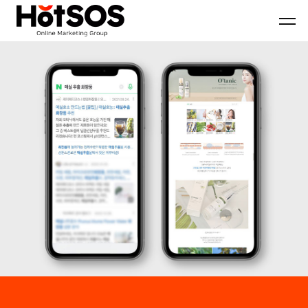
B2B
기
핫
마
업
소
케
맞
스
팅
춤
마
전
형
케
문
B2B
팅
대
마
은
행
케
기
사
팅
업
핫
전
의
소
략
목
스
과
표
마
디
와
케
지
시
팅,
털
장
데
마
환
이
케
경
터
팅
을
기
솔
분
반
루
석
디
션
하
지
을
여
털
기
최
마
반
적
케
으
의
팅
로
B2B
솔
블
마
루
로
케
션
그
팅
마
전