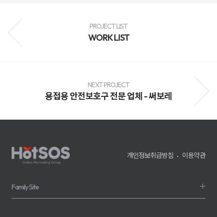
성
과
분
PROJECT LIST
석
과
WORK LIST
지
속
적
인
최
적
NEXT PROJECT
화
를
용접용 안전보호구 전문 업체 - 써보레
통
해
브
랜
드
인
지
도
개인정보취급방침
이용약관
향
상,
고
객
Family Site
유
입
확
대,