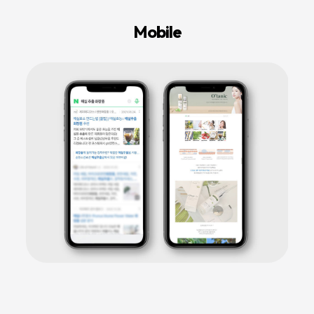
등
다
Mobile
양
한
온
라
인
마
케
팅
서
비
스
를
통
합
적
으
로
제
공
합
니
다.
데
이
터
기
반
의