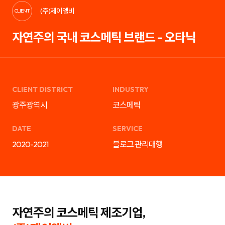
케
략
(주)제이엘비
팅,
을
CLIENT
SNS
제
마
안
자연주의 국내 코스메틱 브랜드 - 오타닉
케
하
팅,
는
인
디
플
지
루
털
언
마
서
케
마
팅
CLIENT DISTRICT
INDUSTRY
케
전
팅,
문
광주광역시
코스메틱
검
기
색
업
광
입
DATE
SERVICE
고
니
운
다.
2020-2021
블로그 관리대행
영
블
까
로
지
그
통
마
합
케
서
팅,
비
SNS
스
마
를
케
자연주의 코스메틱 제조기업,
제
팅,
공
인