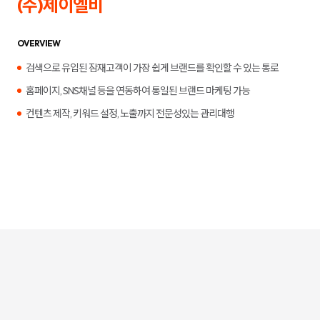
(주)제이엘비
합
플
니
루
다.
언
서
OVERVIEW
마
케
검색으로 유입된 잠재고객이 가장 쉽게 브랜드를 확인할 수 있는 통로
팅,
키
홈페이지, SNS채널 등을 연동하여 통일된 브랜드 마케팅 가능
워
드
컨텐츠 제작, 키워드 설정, 노출까지 전문성있는 관리대행
광
고,
디
스
플
레
이
광
고,
언
론
홍
보,
바
이
럴
영
상
제
작