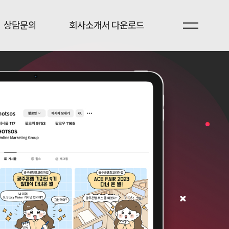
상담문의
회사소개서 다운로드