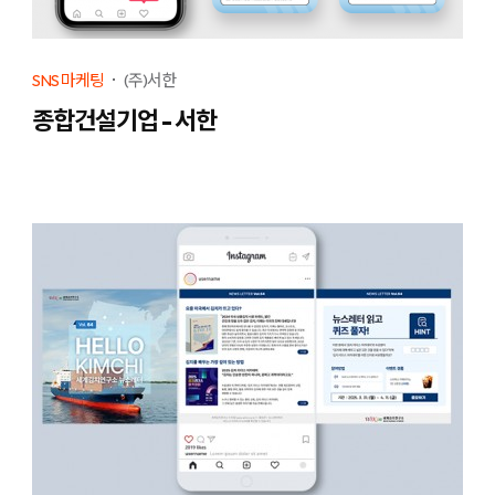
SNS 마케팅
(주)서한
종합건설기업 - 서한