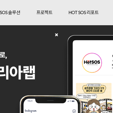
 SOS 솔루션
프로젝트
HOT SOS 리포트