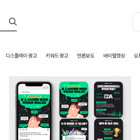
디스플레이 광고
키워드 광고
언론보도
바이럴영상
오